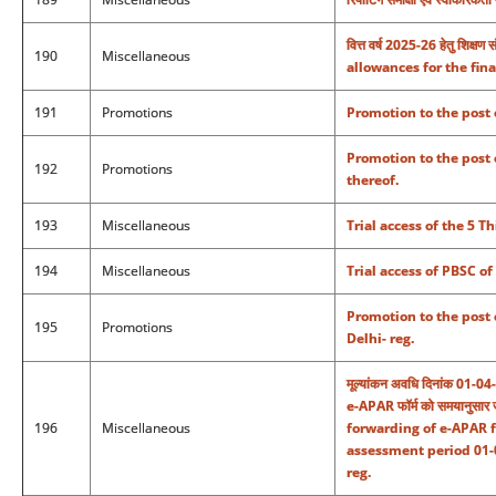
वित्त वर्ष 2025-26 हेतु शिक
190
Miscellaneous
allowances for the fina
191
Promotions
Promotion to the post o
Promotion to the post 
192
Promotions
thereof.
193
Miscellaneous
Trial access of the 5 
194
Miscellaneous
Trial access of PBSC of
Promotion to the post 
195
Promotions
Delhi- reg.
मूल्यांकन अवधि दिनांक 01-04-
e-APAR फॉर्म को समयानुसार 
196
Miscellaneous
forwarding of e-APAR f
assessment period 01-0
reg.