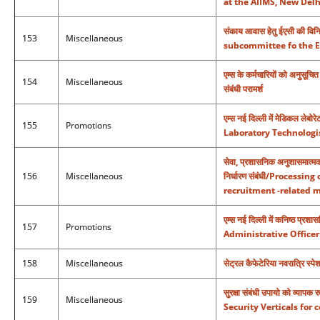
at the AIIMS, New Delh
संकाय आवास हेतु ईएसी की वि
153
Miscellaneous
subcommittee fo the E
एम्स के कर्मचारियों को अनुसूच
154
Miscellaneous
संबंधी परामर्श
एम्स नई दिल्ली में मेडिकल ल
155
Promotions
Laboratory Technologis
सेवा, प्रशासनिक अनुशासमात्मक 
156
Miscellaneous
निर्धारण संबंधी/Processi
recruitment -related m
एम्स नई दिल्ली में कनिष्ठ प
157
Promotions
Administrative Officer
158
Miscellaneous
सेट्रल कैफेटेरिया नवरात्र
सुरक्षा संबंधी उपायो को व्यापक र
159
Miscellaneous
Security Verticals for