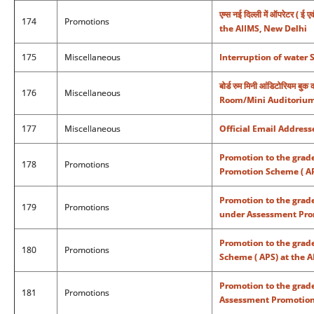
एम्स नई दिल्ली में ऑपरेटर (
174
Promotions
the AIIMS, New Delhi
175
Miscellaneous
Interruption of water 
बोर्ड रुम मिनी आंडिटोरियम ब
176
Miscellaneous
Room/Mini Auditorium 
177
Miscellaneous
Official Email Address
Promotion to the grade
178
Promotions
Promotion Scheme ( AP
Promotion to the grade
179
Promotions
under Assessment Prom
Promotion to the grade
180
Promotions
Scheme ( APS) at the A
Promotion to the grade
181
Promotions
Assessment Promotion 