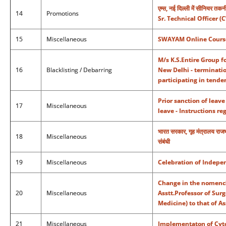
एम्स, नई दिल्ली में सीनियर 
14
Promotions
Sr. Technical Officer 
15
Miscellaneous
SWAYAM Online Course 
M/s K.S.Entire Group f
16
Blacklisting / Debarring
New Delhi - terminatio
participating in tende
Prior sanction of leave
17
Miscellaneous
leave - Instructions reg
भारत सरकार, गृह मंत्रालय राजभाषा
18
Miscellaneous
संबंधी
19
Miscellaneous
Celebration of Indepe
Change in the nomencla
20
Miscellaneous
Asstt.Professor of Su
Medicine) to that of A
21
Miscellaneous
Implementaton of Cyto