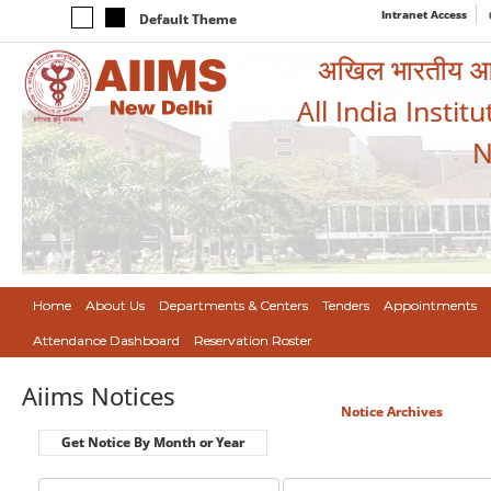
Intranet Access
Default Theme
अखिल भारतीय आयुर
All India Instit
N
Home
About Us
Departments & Centers
Tenders
Appointments
Attendance Dashboard
Reservation Roster
Aiims Notices
Notice Archives
Get Notice By Month or Year