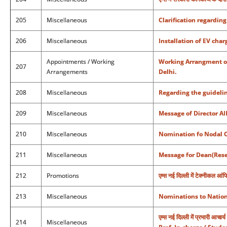
205
Miscellaneous
Clarification regardin
206
Miscellaneous
Installation of EV cha
Appointments / Working
Working Arrangment of
207
Arrangements
Delhi.
208
Miscellaneous
Regarding the guidelin
209
Miscellaneous
Message of Director A
210
Miscellaneous
Nomination fo Nodal Of
211
Miscellaneous
Message for Dean(Rese
212
Promotions
एम्स नई दिल्ली में टेक्नीकल आं
213
Miscellaneous
Nominations to Nationa
एम्स नई दिल्ली में प्रभारी आचा
214
Miscellaneous