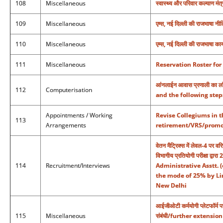
108
Miscellaneous
स्‍वास्‍थ्‍य और परिवार कल्‍याण 
109
Miscellaneous
एम्स, नई दिल्ली की राजभाषा नीति 
110
Miscellaneous
एम्स, नई दिल्ली की राजभाषा का
111
Miscellaneous
Reservation Roster for
आंनलाईन आवास प्रणाली का 
112
Computerisation
and the following step
Appointments / Working
Revise Collegiums in 
113
Arrangements
retirement/VRS/promot
वेतन मैट्रिक्स में लेवल-4 पर वरिष
विभागीय प्रतियोगी परीक्षा द
114
Recruitment/Interviews
Administrative Asstt. (
the mode of 25% by Li
New Delhi
आईजीओटी कर्मयोगी प्लेटफॉर्म पर 
115
Miscellaneous
संबंधी/further extensi