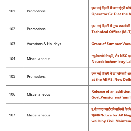
एम्स नई दिल्ली में डाटा एंट्
101
Promotions
Operator Gr. D at the 
एम्स नई दिल्ली में मुख्य तक
102
Promotions
Technical Officer (MLT
103
Vacations & Holidays
Grant of Summer Vacati
न्यूरोवायकेमिस्ट्री, लैब NS
104
Miscellaneous
Neurobiochemistry La
एम्स नई दिल्ली में उप परिचर
105
Promotions
at the AIIMS, New Delh
Release of an addition
106
Miscellaneous
Govt.Pensioners/family
ए.बी.नगर क्वार्टर निवासियों के 
107
Miscellaneous
सूचना/Notice for AV Na
walls by Civil Mainte