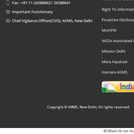
Fax : +91-11-26588663 / 26588641
Right To Informat
Important Functionary
Proactive Disclosu
Chief Vigilance Officer(CVO), AIIMS, New Delhi
MoHFW
NGOs Associated 
Mission Delhi
Mera Aspataal
Hamara AIIMS
Copyright © AIIMS, New Delhi, All rights reserved.
BCMath lib not ins