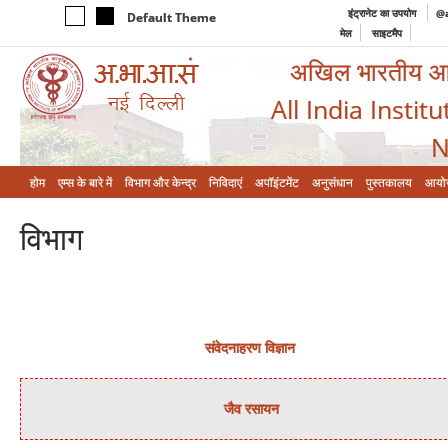
इंट्रानेट का उपयोग
@a
Default Theme
मेल
साइटमैप
अखिल भारतीय आयुर
All India Instit
N
होम
एम्‍स के बारे में
विभाग और केन्‍द्र
निविदाएं
अपॉइंटमेंट
अनुसंधान
पुस्तकालय
आयो
विभाग
संवेदनाहरण विज्ञान
जैव रसायन