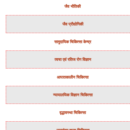
जैव भौतिकी
जैव प्रौद्योगिकी
सामुदायिक चिकित्‍सा केन्‍द्र
त्‍वचा एवं रतिज रोग विज्ञान
आपातकालीन चिकित्सा
न्‍यायालयिक विज्ञान चिकित्‍सा
वृद्धावस्था चिकित्सा