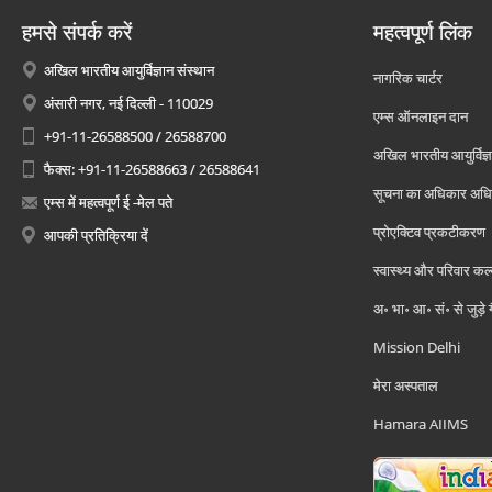
हमसे संपर्क करें
महत्वपूर्ण लिंक
अखिल भारतीय आयुर्विज्ञान संस्थान
नागरिक चार्टर
अंसारी नगर, नई दिल्ली - 110029
एम्स ऑनलाइन दान
+91-11-26588500 / 26588700
अखिल भारतीय आयुर्विज्ञ
फैक्स: +91-11-26588663 / 26588641
सूचना का अधिकार अध
एम्स में महत्वपूर्ण ई -मेल पते
प्रोएक्टिव प्रकटीकरण
आपकी प्रतिक्रिया दें
स्वास्थ्य और परिवार कल
अ॰ भा॰ आ॰ सं॰ से जुड़े
Mission Delhi
मेरा अस्पताल
Hamara AIIMS