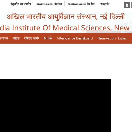
इंट्रानेट का उपयोग
@aiims.edu वेब मेल
@aiims.ac.in वेब मेल
साइटमैप
अखिल भारतीय आयुर्विज्ञान संस्थान, नई दिल्ली
ndia Institute Of Medical Sciences, New
आयोजन
नोटिस
रेसिडेंट कॉर्नर
NIRF
Attendance Dashboard
Reservation Roster