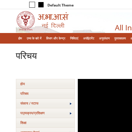
Default Theme
All I
होम
एम्‍स के बारे में
विभाग और केन्‍द्र
निविदाएं
अपॉइंटमेंट
अनुसंधान
पुस्तकालय
परिचय
होम
परिचय
संकाय / स्टाफ
पाठ्यक्रम/प्रशिक्षण
शिक्षा