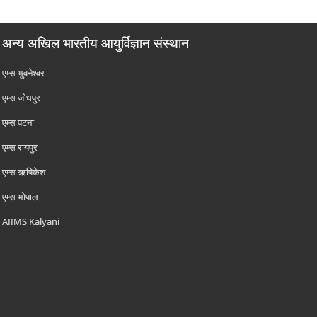
अन्य अखिल भारतीय आयुर्विज्ञान संस्थान
एम्‍स भुवनेश्वर
एम्‍स जोधपुर
एम्‍स पटना
एम्‍स रायपुर
एम्‍स ऋषिकेश
एम्‍स भोपाल
AIIMS Kalyani