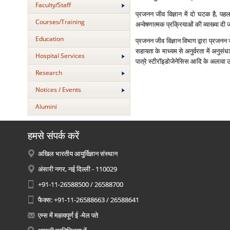
Faculty/Staff
प्रजनन जीव विज्ञान में दो घटक है, प
Courses/Training
अन्‍वेषणात्‍मक प्रक्रियाओं की व्‍याख्‍या दी
Education
प्रजनन जीव विज्ञान विभाग द्वारा प्रजनन ज
सहायता के माध्‍यम से अनुर्वरता में अनुसं
Hospital Services
पात्रे स्‍टीरॉइडोजेनेसिस आदि के अलावा उर्
Research
Notices / Events
Alumini
हमसे संपर्क करें
अखिल भारतीय आयुर्विज्ञान संस्थान
अंसारी नगर, नई दिल्ली - 110029
+91-11-26588500 / 26588700
फैक्स: +91-11-26588663 / 26588641
एम्स में महत्वपूर्ण ई -मेल पते