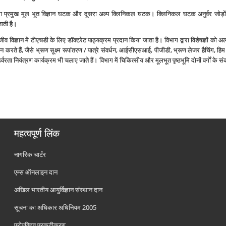
हला प्रमुख मूल भूत विज्ञान घटक और दूसरा अल्‍प क्लिनिकल घटक। क्लिनिकल घटक अनुर्वर जोड़ों 
 जाती है।
ीव विज्ञान में टीएचडी के लिए डॉक्‍टरेट पाठ्यक्रम प्रदान किया जाता है। विभाग द्वारा विशेषज्ञों को 
धान करते हैं, जैसे भ्रूण सूक्ष्‍म रूपांतरण / पात्रे संवर्धन, आईसीएसआई, पीजीडी, भ्रूण लेजर हैचिंग,
वरता नियंत्रण कार्यक्रम भी चलाए जाते हैं। विभाग में चिकित्‍सीय और मूलभूत पृष्‍ठभूमि दोनों वर्गों के सं
महत्वपूर्ण लिंक
नागरिक चार्टर
एम्स ऑनलाइन दान
अखिल भारतीय आयुर्विज्ञान संस्थान दान
सूचना का अधिकार अधिनियम 2005
प्रोएक्टिव प्रकटीकरण