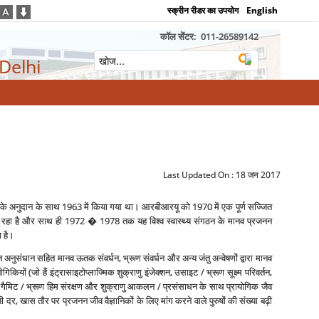
स्क्रीन रीडर का उपयोग
English
कॉल सेंटर:
011-26589142
 Delhi
Last Updated On :
18 जन 2017
डेशन के अनुदान के साथ 1963 में किया गया था। आरबीआरयू को 1970 में एक पूर्ण सज्जित
‍द्र रहा है और साथ ही 1972 � 1978 तक यह विश्‍व स्‍वास्‍थ्‍य संगठन के मानव प्रजनन
ा है।
त अनुसंधान सहित मानव ऊतक संवर्धन, भ्रूण संवर्धन और अन्‍य जंतु अन्‍वेषणों द्वारा मानव
यों (जो हैं इंट्रासाइटोप्‍लाज्मिक शुक्राणु इंजेक्‍शन, उसाइट / भ्रूण सूक्ष्‍म परिवर्तन,
न, गैमिट / भ्रूण हिम संरक्षण और शुक्राणु आकलन / प्रसंसाधन के साथ प्रायोगिक जैव
 दर, खास तौर पर प्रजनन जीव वैज्ञानिकों के लिए मांग करने वाले पुरुषों की संख्‍या बढ़ी