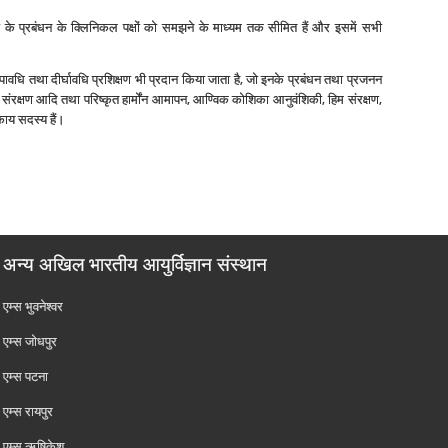
के प्रबंधन के क्लिनिकल पक्षों को समझने के माध्‍यम तक सीमित हैं और इसमें सभी
अल्‍पावधि तथा दीर्घावधि प्रशिक्षण भी प्रदान किया जाता है, जो इनके प्रबंधन तथा प्रजनन
 हिम संरक्षण आदि तथा परिष्‍कृत हार्मोंन आमापन, आण्विक कोशिका आनुवंशिकी, हिम संरक्षण,
काय सदस्‍य हैं।
अन्य अखिल भारतीय आयुर्विज्ञान संस्थान
एम्‍स भुवनेश्वर
एम्‍स जोधपुर
एम्‍स पटना
एम्‍स रायपुर
एम्‍स ऋषिकेश