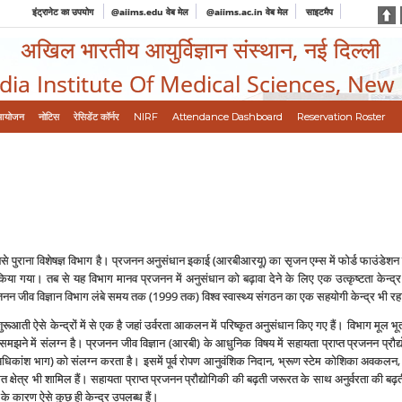
इंट्रानेट का उपयोग
@aiims.edu वेब मेल
@aiims.ac.in वेब मेल
साइटमैप
अखिल भारतीय आयुर्विज्ञान संस्थान, नई दिल्ली
ndia Institute Of Medical Sciences, New
आयोजन
नोटिस
रेसिडेंट कॉर्नर
NIRF
Attendance Dashboard
Reservation Roster
 सबसे पुराना विशेषज्ञ विभाग है। प्रजनन अनुसंधान इकाई (आरबीआरयू) का सृजन एम्‍स में फोर्ड फाउं
 किया गया। तब से यह विभाग मानव प्रजनन में अनुसंधान को बढ़ावा देने के लिए एक उत्‍कृष्‍टता केन्
 प्रजनन जीव विज्ञान विभाग लंबे समय तक (1999 तक) विश्‍व स्‍वास्‍थ्‍य संगठन का एक सहयोगी केन्‍द्र भी रह
ूआती ऐसे केन्‍द्रों में से एक है जहां उर्वरता आकलन में परिष्‍कृत अनुसंधान किए गए हैं। विभाग मूल भू
झने में संलग्‍न है। प्रजनन जीव विज्ञान (आरबी) के आधुनिक विषय में सहायता प्राप्‍त प्रजनन प्रौद्योगिकि
 (अधिकांश भाग) को संलग्‍न करता है। इसमें पूर्व रोपण आनुवंशिक निदान, भ्रूण स्‍टेम कोशिका अवकल
 क्षेत्र भी शामिल हैं। सहायता प्राप्‍त प्रजनन प्रौद्योगिकी की बढ़ती जरूरत के साथ अनुर्वरता की बढ़ती
ी के कारण ऐसे कुछ ही केन्‍द्र उपलब्‍ध हैं।