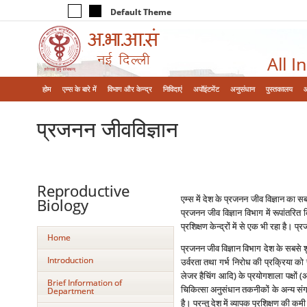
Default Theme
All I
होम
एम्‍स के बारे में
विभाग और केन्‍द्र
निविदाएं
अपॉइंटमेंट
अनुसंधान
पुस्तकालय
प्रजनन जीवविज्ञान
Reproductive
एम्‍स में देश के प्रजनन जीव विज्ञान का
Biology
प्रजनन जीव विज्ञान विभाग में रूपांतरित
प्रशिक्षण केन्‍द्रों में से एक भी रहा है।
Home
प्रजनन जीव विज्ञान विभाग देश के सबसे शुर
Introduction
उर्वरता तथा गर्भ निरोध की प्रक्रिया को सम
लेजर हैचिंग आदि) के प्रयोगशाला पक्षों
Brief Information of
चिकित्‍सा अनुसंधान तकनीकों के अन्‍य संगत
Department
है। परन्‍तु देश में व्‍यापक प्रशिक्षण की कम