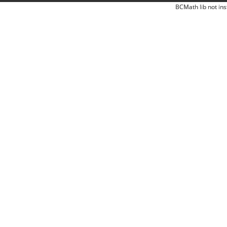
BCMath lib not ins