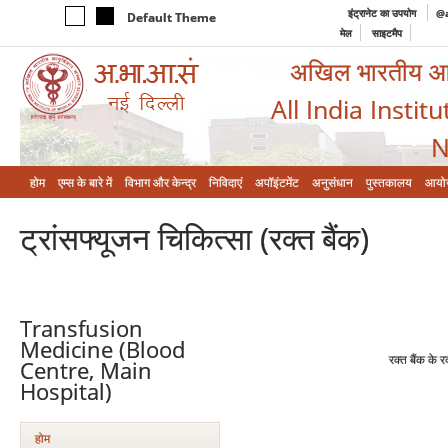
इंट्रानेट का उपयोग
@a
Default Theme
मेल
साइटमैप
अखिल भारतीय आयुर
All India Instit
N
होम
एम्‍स के बारे में
विभाग और केन्‍द्र
निविदाएं
अपॉइंटमेंट
अनुसंधान
पुस्तकालय
आयो
ट्रांसफ्यूजन चिकित्‍सा (रक्‍त बैंक)
Transfusion
Medicine (Blood
रक्‍त बैंक के 
Centre, Main
Hospital)
होम