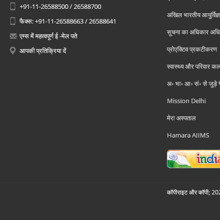
+91-11-26588500 / 26588700
अखिल भारतीय आयुर्विज्ञ
फैक्स: +91-11-26588663 / 26588641
सूचना का अधिकार अध
एम्स में महत्वपूर्ण ई -मेल पते
प्रोएक्टिव प्रकटीकरण
आपकी प्रतिक्रिया दें
स्वास्थ्य और परिवार कल
अ॰ भा॰ आ॰ सं॰ से जुड़े
Mission Delhi
मेरा अस्पताल
Hamara AIIMS
कॉपीराइट और कॉपी; 2026