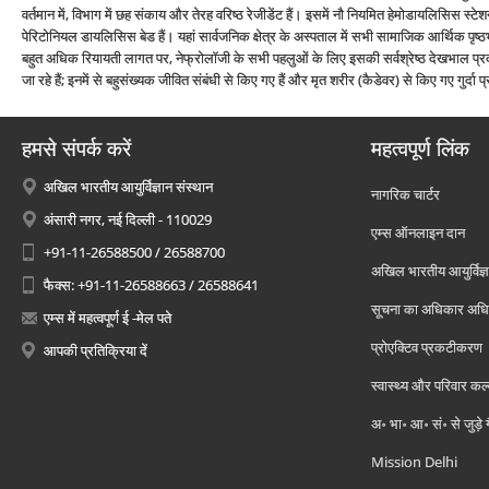
वर्तमान में, विभाग में छह संकाय और तेरह वरिष्ठ रेजीडेंट हैं। इसमें नौ नियमित हेमोडायलिसिस स
पेरिटोनियल डायलिसिस बेड हैं। यहां सार्वजनिक क्षेत्र के अस्पताल में सभी सामाजिक आर्थिक पृष्
बहुत अधिक रियायती लागत पर, नेफ्रोलॉजी के सभी पहलुओं के लिए इसकी सर्वश्रेष्ठ देखभाल प्रदान क
जा रहे हैं; इनमें से बहुसंख्यक जीवित संबंधी से किए गए हैं और मृत शरीर (कैडेवर) से किए गए गुर्दा प्र
हमसे संपर्क करें
महत्वपूर्ण लिंक
अखिल भारतीय आयुर्विज्ञान संस्थान
नागरिक चार्टर
अंसारी नगर, नई दिल्ली - 110029
एम्स ऑनलाइन दान
+91-11-26588500 / 26588700
अखिल भारतीय आयुर्विज्ञ
फैक्स: +91-11-26588663 / 26588641
सूचना का अधिकार अध
एम्स में महत्वपूर्ण ई -मेल पते
प्रोएक्टिव प्रकटीकरण
आपकी प्रतिक्रिया दें
स्वास्थ्य और परिवार कल
अ॰ भा॰ आ॰ सं॰ से जुड़े
Mission Delhi