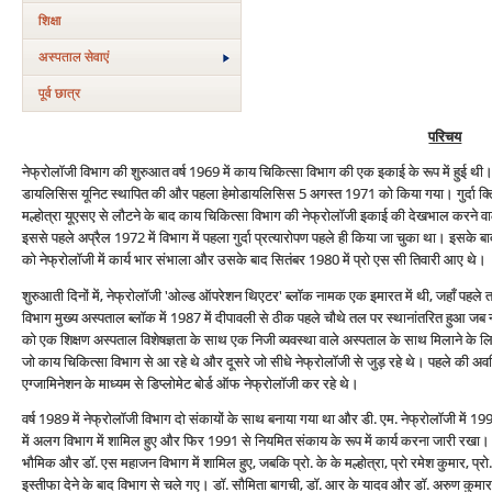
शिक्षा
अस्‍पताल सेवाएं
पूर्व छात्र
परिचय
नेफ्रोलॉजी विभाग की शुरुआत वर्ष 1969 में काय चिकित्सा विभाग की एक इकाई के रूप में हुई थ
डायलिसिस यूनिट स्थापित की और पहला हेमोडायलिसिस 5 अगस्त 1971 को किया गया। गुर्दा क्लिनि
मल्होत्रा यूएसए से लौटने के बाद काय चिकित्सा विभाग की नेफ्रोलॉजी इकाई की देखभाल करने वाल
इससे पहले अप्रैल 1972 में विभाग में पहला गुर्दा प्रत्‍यारोपण पहले ही किया जा चुका था। इसके बा
को नेफ्रोलॉजी में कार्य भार संभाला और उसके बाद सितंबर 1980 में प्रो एस सी तिवारी आए थे।
शुरुआती दिनों में, नेफ्रोलॉजी 'ओल्ड ऑपरेशन थिएटर' ब्लॉक नामक एक इमारत में थी, जहाँ पहल
विभाग मुख्य अस्पताल ब्लॉक में 1987 में दीपावली से ठीक पहले चौथे तल पर स्थानांतरित हुआ जब न्यू
को एक शिक्षण अस्पताल विशेषज्ञता के साथ एक निजी व्‍यवस्‍था वाले अस्पताल के साथ मिलाने के लिए पु
जो काय चिकित्‍सा विभाग से आ रहे थे और दूसरे जो सीधे नेफ्रोलॉजी से जुड़ रहे थे। पहले की अवधि 
एग्जामिनेशन के माध्यम से डिप्लोमेट बोर्ड ऑफ नेफ्रोलॉजी कर रहे थे।
वर्ष 1989 में नेफ्रोलॉजी विभाग दो संकायों के साथ बनाया गया था और डी. एम. नेफ्रोलॉजी में 199
में अलग विभाग में शामिल हुए और फिर 1991 से नियमित संकाय के रूप में कार्य करना जारी रखा। 
भौमिक और डॉ. एस महाजन विभाग में शामिल हुए, जबकि प्रो. के के मल्होत्रा, प्रो रमेश कुमार, प्रो.
इस्तीफा देने के बाद विभाग से चले गए। डॉ. सौमिता बागची, डॉ. आर के यादव और डॉ. अरुण कुमार एस