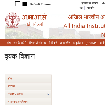
इंट्रानेट का उपयोग
@a
Default Theme
मेल
साइटमैप
अखिल भारतीय आयुर
All India Instit
N
होम
एम्‍स के बारे में
विभाग और केन्‍द्र
निविदाएं
अपॉइंटमेंट
अनुसंधान
पुस्तकालय
आयो
वृक्‍क विज्ञान
होम
परिचय
संकाय / स्टाफ
पाठ्यक्रम/प्रशिक्षण