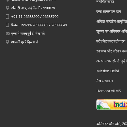
नागरिक चार्टर
अंसारी नगर, नई दिल्ली - 110029
एम्स ऑनलाइन दान
+91-11-26588500 / 26588700
अखिल भारतीय आयुर्विज्ञ
फैक्स: +91-11-26588663 / 26588641
सूचना का अधिकार अध
एम्स में महत्वपूर्ण ई -मेल पते
प्रोएक्टिव प्रकटीकरण
आपकी प्रतिक्रिया दें
स्वास्थ्य और परिवार कल
अ॰ भा॰ आ॰ सं॰ से जुड़े
Mission Delhi
मेरा अस्पताल
Hamara AIIMS
कॉपीराइट और कॉपी; 2026