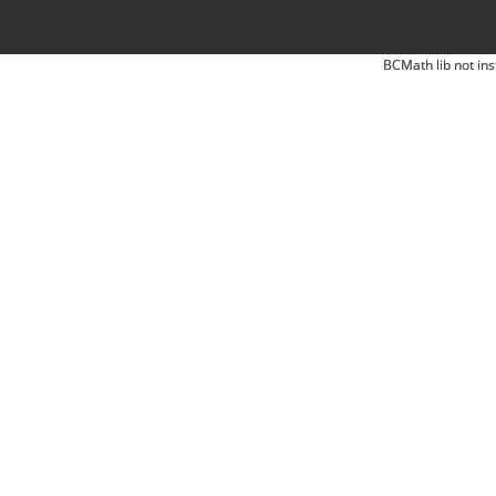
BCMath lib not ins