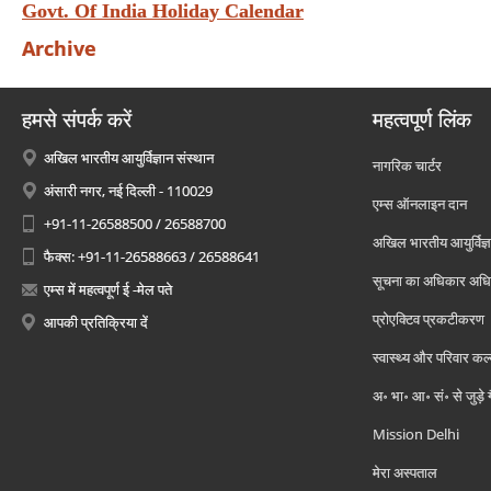
Govt. Of India Holiday Calendar
Archive
हमसे संपर्क करें
महत्वपूर्ण लिंक
अखिल भारतीय आयुर्विज्ञान संस्थान
नागरिक चार्टर
अंसारी नगर, नई दिल्ली - 110029
एम्स ऑनलाइन दान
+91-11-26588500 / 26588700
अखिल भारतीय आयुर्विज्ञ
फैक्स: +91-11-26588663 / 26588641
सूचना का अधिकार अध
एम्स में महत्वपूर्ण ई -मेल पते
प्रोएक्टिव प्रकटीकरण
आपकी प्रतिक्रिया दें
स्वास्थ्य और परिवार कल
अ॰ भा॰ आ॰ सं॰ से जुड़े
Mission Delhi
मेरा अस्पताल