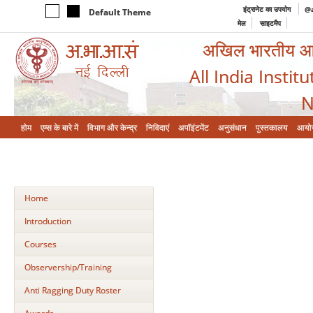
इंट्रानेट का उपयोग
@a
Default Theme
मेल
साइटमैप
अखिल भारतीय आयुर
All India Instit
N
होम
एम्‍स के बारे में
विभाग और केन्‍द्र
निविदाएं
अपॉइंटमेंट
अनुसंधान
पुस्तकालय
आयो
Home
Introduction
Courses
Observership/Training
Anti Ragging Duty Roster