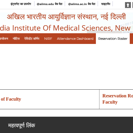
इंट्रानेट का उपयोग
@aiims.edu वेब मेल
@aiims.ac.in वेब मेल
साइटमैप
अखिल भारतीय आयुर्विज्ञान संस्थान, नई दिल्ली
ndia Institute Of Medical Sciences, New
आयोजन
नोटिस
रेसिडेंट कॉर्नर
NIRF
Attendance Dashboard
Reservation Roster
Reservation Ro
 of Faculty
Faculty
महत्वपूर्ण लिंक