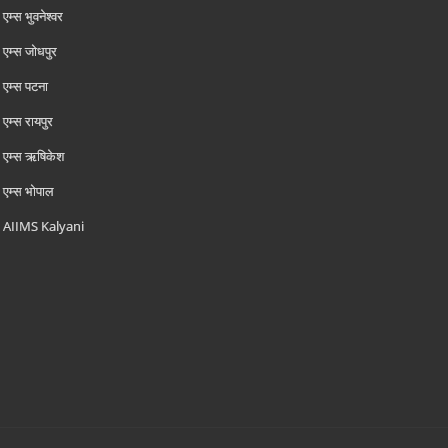
एम्‍स भुवनेश्वर
एम्‍स जोधपुर
एम्‍स पटना
एम्‍स रायपुर
एम्‍स ऋषिकेश
एम्‍स भोपाल
AIIMS Kalyani