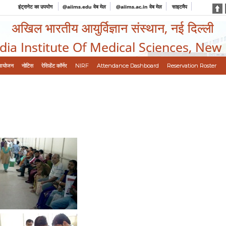
इंट्रानेट का उपयोग
@aiims.edu वेब मेल
@aiims.ac.in वेब मेल
साइटमैप
अखिल भारतीय आयुर्विज्ञान संस्थान, नई दिल्ली
ndia Institute Of Medical Sciences, New
आयोजन
नोटिस
रेसिडेंट कॉर्नर
NIRF
Attendance Dashboard
Reservation Roster