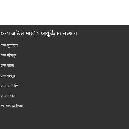
अन्य अखिल भारतीय आयुर्विज्ञान संस्थान
एम्‍स भुवनेश्वर
एम्‍स जोधपुर
एम्‍स पटना
एम्‍स रायपुर
एम्‍स ऋषिकेश
एम्‍स भोपाल
AIIMS Kalyani