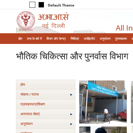
Default Theme
All I
होम
एम्‍स के बारे में
विभाग और केन्‍द्र
निविदाएं
अपॉइंटमेंट
अनुसंधान
पुस्तकालय
भौतिक चिकित्सा और पुनर्वास विभाग
होम
संकाय / स्टाफ
पाठ्यक्रम/प्रशिक्षण
अस्‍पताल सेवाएं
अनुसंधान