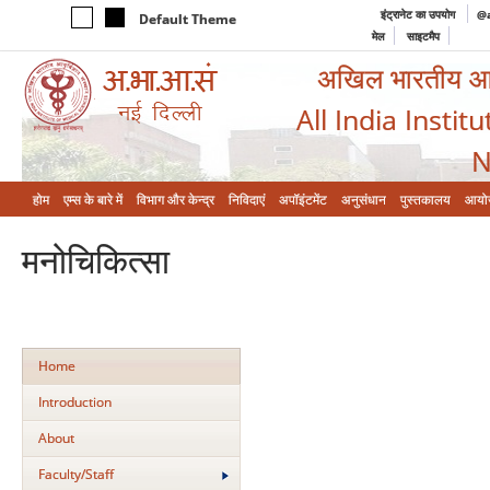
इंट्रानेट का उपयोग
@a
Default Theme
मेल
साइटमैप
अखिल भारतीय आयुर
All India Instit
N
होम
एम्‍स के बारे में
विभाग और केन्‍द्र
निविदाएं
अपॉइंटमेंट
अनुसंधान
पुस्तकालय
आयो
मनोचिकित्‍सा
Home
Introduction
About
Faculty/Staff