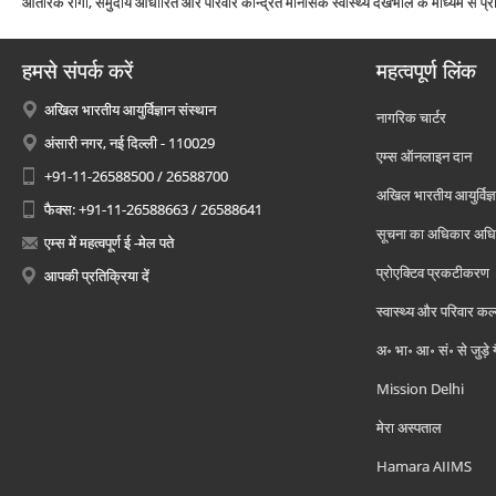
आंतरिक रोगी, समुदाय आधारित और परिवार केन्द्रित मानसिक स्‍वास्‍थ्‍य देखभाल के माध्‍यम से प्र
हमसे संपर्क करें
महत्वपूर्ण लिंक
अखिल भारतीय आयुर्विज्ञान संस्थान
नागरिक चार्टर
अंसारी नगर, नई दिल्ली - 110029
एम्स ऑनलाइन दान
+91-11-26588500 / 26588700
अखिल भारतीय आयुर्विज्ञ
फैक्स: +91-11-26588663 / 26588641
सूचना का अधिकार अध
एम्स में महत्वपूर्ण ई -मेल पते
प्रोएक्टिव प्रकटीकरण
आपकी प्रतिक्रिया दें
स्वास्थ्य और परिवार कल
अ॰ भा॰ आ॰ सं॰ से जुड़े
Mission Delhi
मेरा अस्पताल
Hamara AIIMS