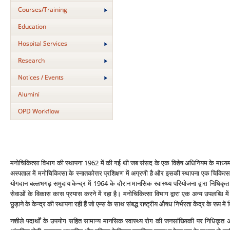
Courses/Training
Education
Hospital Services
Research
Notices / Events
Alumini
OPD Workflow
मनोचिकित्‍सा विभाग की स्‍थापना 1962 में की गई थी जब संसद के एक विशेष अधिनियम के माध्‍यम से
अस्‍पताल में मनोचिकित्‍सा के स्‍नातकोत्तर प्रशिक्षण में अग्रणी है और इसकी स्‍थापना एक चिकित्‍स
योगदान बल्‍लभगढ़ समुदाय केन्‍द्र में 1964 के दौरान मानसिक स्‍वास्‍थ्‍य परियोजना द्वारा निधिकृत
सेवाओं के विकास कास प्रयास करने में रहा है। मनोचिकित्‍सा विभाग द्वारा एक अन्‍य उपलब्धि मे
छुड़ाने के केन्‍द्र की स्‍थापना रही हैं जो एम्‍स के सा‍थ संबद्ध राष्‍ट्रीय औषध निर्भरता केंद्र के रूप
नशीले पदार्थों के उपयोग सहित सामान्‍य मानसिक स्‍वास्‍थ्‍य रोग की जनसांख्यिकी पर निधिकृत अन