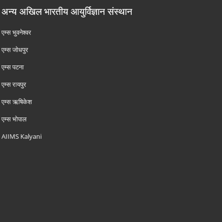
अन्य अखिल भारतीय आयुर्विज्ञान संस्थान
एम्‍स भुवनेश्वर
एम्‍स जोधपुर
एम्‍स पटना
एम्‍स रायपुर
एम्‍स ऋषिकेश
एम्‍स भोपाल
AIIMS Kalyani