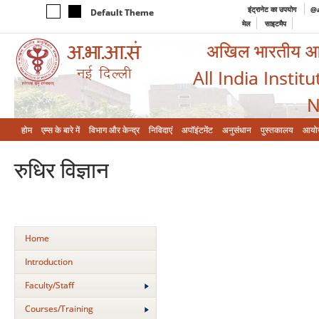
इंट्रानेट का उपयोग
@a
Default Theme
मेल
साइटमैप
अखिल भारतीय आयुर
All India Instit
N
होम
एम्‍स के बारे में
विभाग और केन्‍द्र
निविदाएं
अपॉइंटमेंट
अनुसंधान
पुस्तकालय
आयो
रुधिर विज्ञान
Home
Introduction
Faculty/Staff
Courses/Training