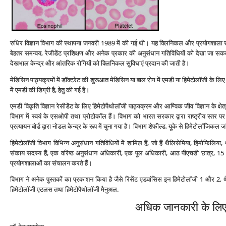
रुधिर विज्ञान विभाग की स्‍थापना जनवरी 1989 में की गई थी। यह क्लिनिकल और प्रयोगशाला संक
बेहतर समन्‍वय, रेजीडेंट प्रशिक्षण और अनेक प्रकार की अनुसंधान गतिविधियों को देखा जा सक
देखभाल केन्‍द्र और आंतरिक रोगियों को क्लिनिकल सुविधाएं प्रदान की जाती है।
मेडिसिन पाठ्यक्रमों में डॉक्‍टरेट की शुरूआत मेडिसिन या बाल रोग में एमडी या हिमेटोलॉजी के लिए म
में एमडी की डिग्री है, हेतु की गई है।
एमडी विकृति विज्ञान रेसीडेंट के लिए हिमेटोपैथोलॉजी पाठ्यक्रम और आण्विक जीव विज्ञान के क्ष
विभाग में स्‍वयं के एसओपी तथा प्रोटोकॉल हैं। विभाग को भारत सरकार द्वारा राष्‍ट्रीय स्‍तर पर
प्रत्‍यायन बोर्ड द्वारा नोडल केन्‍द्र के रूप में चुना गया है। विभाग शेफील्‍ड, यूके से हिमेटोलॉज
हिमेटोलॉजी विभाग विभिन्‍न अनुसंधान गतिविधियों में शामिल हैं, जो हैं थैलिसेमिया, हिमोफिलिया, 
संकाय सदस्‍य हैं, एक वरिष्‍ठ अनुसंधान अधिकारी, एक पूल अधिकारी, आठ पीएचडी छात्र, 15 सी
प्रयोगशालाओं का संचालन करते हैं।
विभाग ने अनेक पुस्‍तकों का प्रकाशन किया है जैसे रिसेंट एडवांसिस इन हिमेटोलॉजी 1 और 2, थैल
हिमेटोलॉजी एटलस तथा हिमेटोपैथोलॉजी मैनुअल.
अधिक जानकारी के लिए स