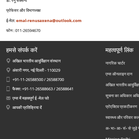
डॉ. रेनू सक्‍सेना
प्रोफेसर और विभागध्‍यक्ष
ई-मेल:
emal-renusaxena@outlook.com
फोन : 011-26594670
हमसे संपर्क करें
महत्वपूर्ण लिंक
अखिल भारतीय आयुर्विज्ञान संस्थान
नागरिक चार्टर
अंसारी नगर, नई दिल्ली - 110029
एम्स ऑनलाइन दान
+91-11-26588500 / 26588700
अखिल भारतीय आयुर्विज्ञ
फैक्स: +91-11-26588663 / 26588641
सूचना का अधिकार अध
एम्स में महत्वपूर्ण ई -मेल पते
प्रोएक्टिव प्रकटीकरण
आपकी प्रतिक्रिया दें
स्वास्थ्य और परिवार कल
अ॰ भा॰ आ॰ सं॰ से जुड़े
Mission Delhi