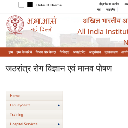
इंट्रानेट का उपयोग
@a
Default Theme
मेल
साइटमैप
अखिल भारतीय आयुर
All India Instit
N
होम
एम्‍स के बारे में
विभाग और केन्‍द्र
निविदाएं
अपॉइंटमेंट
अनुसंधान
पुस्तकालय
आयो
जठरांत्र रोग विज्ञान एवं मानव पोषण
Home
Faculty/Staff
Training
Hospital Services