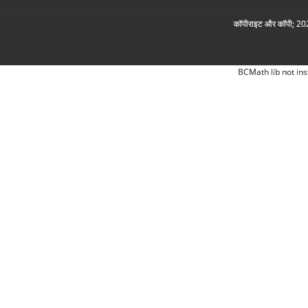
कॉपीराइट और कॉपी; 2026
BCMath lib not ins