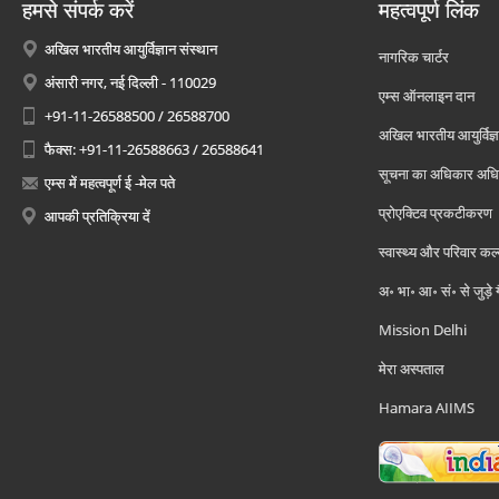
हमसे संपर्क करें
महत्वपूर्ण लिंक
अखिल भारतीय आयुर्विज्ञान संस्थान
नागरिक चार्टर
अंसारी नगर, नई दिल्ली - 110029
एम्स ऑनलाइन दान
+91-11-26588500 / 26588700
अखिल भारतीय आयुर्विज्ञ
फैक्स: +91-11-26588663 / 26588641
सूचना का अधिकार अध
एम्स में महत्वपूर्ण ई -मेल पते
प्रोएक्टिव प्रकटीकरण
आपकी प्रतिक्रिया दें
स्वास्थ्य और परिवार कल
अ॰ भा॰ आ॰ सं॰ से जुड़े
Mission Delhi
मेरा अस्पताल
Hamara AIIMS