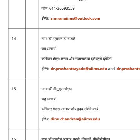
फोन: 011-26593559
ईमेल
:
simranaiims@outlook.com
14
नाम: डॉ. प्रशांत टी तायडे
सह आचार्य
रूचिकर क्षेत्रः तनाव और संज्ञानात्मक इलेक्ट्रो-इमेजिंग
ईमेल
:
dr.prashanttayade@aiims.edu
and
dr.prashant
15
नाम: डॉ. दीनू एस चंद्रन
सह आचार्य
रूचिकर क्षेत्रः स्वायत्त और हृदय संबंधी कार्य
ईमेल
:
dinu.chandran@aiims.edu
16
नाम: डॉ नसरीन अख्तर, एमडी, पीएचडी, पीजीडीसीएच