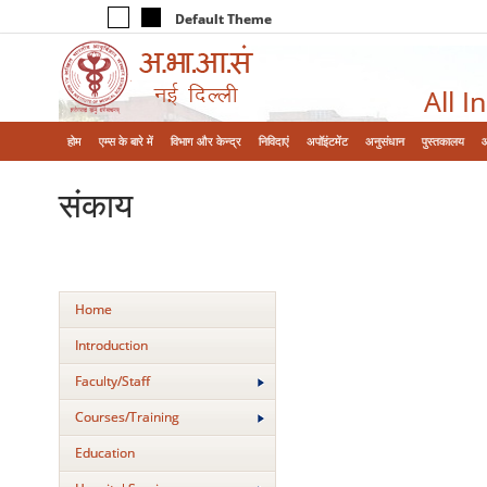
Default Theme
All I
होम
एम्‍स के बारे में
विभाग और केन्‍द्र
निविदाएं
अपॉइंटमेंट
अनुसंधान
पुस्तकालय
संकाय
Home
Introduction
Faculty/Staff
Courses/Training
Education