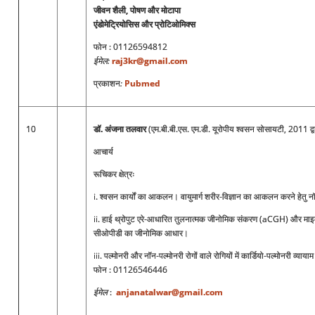
जीवन शैली, पोषण और मोटापा
एंडोमेट्रियोसिस और प्रोटिओमिक्स
फोन
: 01126594812
ईमेल
:
raj3kr@gmail.com
प्रकाशन
:
Pubmed
10
डॉ. अंजना तलवार
(एम.बी.बी.एस. एम.डी. यूरोपीय श्वसन सोसायटी, 2011 द्व
आचार्य
रूचिकर क्षेत्रः
i. श्वसन कार्यों का आकलन। वायुमार्ग शरीर-विज्ञान का आकलन करने हेतु
ii. हाई थ्रोपुट एरे-आधारित तुलनात्मक जीनोमिक संकरण (aCGH) और माइक्र
सीओपीडी का जीनोमिक आधार।
iii. पल्मोनरी और नॉन-पल्मोनरी रोगों वाले रोगियों में कार्डियो-पल्मोनरी व्यायाम 
फोन
: 01126546446
ईमेल
:
anjanatalwar@gmail.com