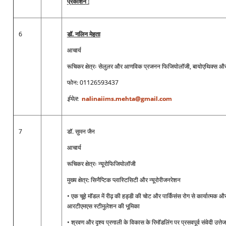
प्रकाशन
:
6
डॉ
.
नलिन मेहता
आचार्य
रूचिकर क्षेत्रः सेलुलर और आणविक प्रजनन फिजियोलॉजी, बायोएथिक्स और च
फोन: 01126593437
ईमेल
:
nalinaiims.mehta@gmail.com
7
डॉ. सुमन जैन
आचार्य
रूचिकर क्षेत्रः न्यूरोफिजियोलॉजी
मुख्य क्षेत्र: सिनैप्टिक प्लास्टिसिटी और न्यूरोरीजनरेशन
• एक चूहे मॉडल में रीढ़ की हड्डी की चोट और पार्किंसंस रोग से कार्यात्मक और 
आरटीएमएस स्टीमुलेशन की भूमिका
• श्रवण और दृश्य प्रणाली के विकास के रिमॉडलिंग पर प्रसवपूर्व संवेदी उत्त