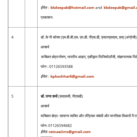
ईमेल
:
kkdeepak@hotmail.com
and
kkdeepak@gmail.
प्रकाशन:
4
डॉ. के पी कोचर (एम.बी.बी.एस. एम.डी. पीएच.डी, एमएनएएमएस, एमए (अंग्रेजी) डिप्ल
आचार्य
रूचिकर क्षेत्रः
पोषण, भारतीय आहार, एकीकृत फिजियोलॉजी, संज्ञानात्मक फिज
फोन
: 01126593588
ईमेल
:
kpkochhar6@gmail.com
5
डॉ
.
रत्ना शर्मा
(एमएससी, पीएचडी)
आचार्य
रूचिकर क्षेत्रः सामान्य व्यक्ति और तंत्रिका संबंधी और मानसिक विकारों में त
फोन: 01126594682
ईमेल
:
ratnaaiims@gmail.com