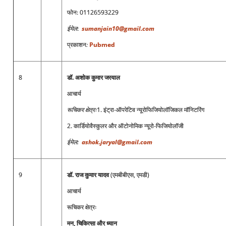
फोन: 01126593229
ईमेल
:
sumanjain10@gmail.com
प्रकाशन
:
Pubmed
8
डॉ. अशोक कुमार जरयाल
आचार्य
रूचिकर क्षेत्रः
1. इंट्रा-ऑपरेटिव न्यूरोफिजियोलॉजिकल मॉनिटरिंग
2. कार्डियोवैस्कुलर और ऑटोनोमिक न्यूरो-फिजियोलॉजी
ईमेल
:
ashok.jaryal@gmail.com
9
डॉ
.
राज कुमार यादव
(एमबीबीएस, एमडी)
आचार्य
रूचिकर क्षेत्रः
मन
,
चिकित्सा और ध्यान