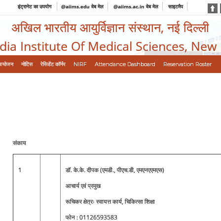
इंट्रानेट का उपयोग
@aiims.edu वेब मेल
@aiims.ac.in वेब मेल
साइटमैप
अखिल भारतीय आयुर्विज्ञान संस्थान, नई दिल्ली
ndia Institute Of Medical Sciences, New
आयोजन
नोटिस
रेसिडेंट कॉर्नर
NIRF
Attendance Dashboard
Reservation Roster
संकाय
1
डॉ. के.के. दीपक (एमडी., पीएच.डी, एमएनएएमएस)
आचार्य एवं प्रमुख
रूचिकर क्षेत्रः स्वायत्त कार्य, चिकित्सा शिक्षा
फोन : 01126593583