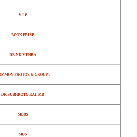
V I P
BOOK PRIZE
DR NK MEHRA
OMMON PHOTO's & GROUP's
DR SUBHROTO RAI, MD
MBBS
MDS