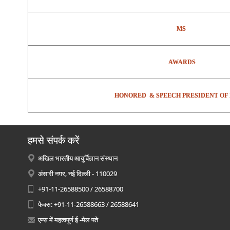
MS
AWARDS
HONORED & SPEECH PRESIDENT OF 
हमसे संपर्क करें
अखिल भारतीय आयुर्विज्ञान संस्थान
अंसारी नगर, नई दिल्ली - 110029
+91-11-26588500 / 26588700
फैक्स: +91-11-26588663 / 26588641
एम्स में महत्वपूर्ण ई -मेल पते