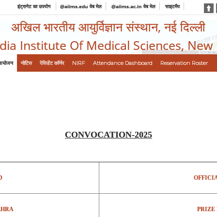
इंट्रानेट का उपयोग
@aiims.edu वेब मेल
@aiims.ac.in वेब मेल
साइटमैप
अखिल भारतीय आयुर्विज्ञान संस्थान, नई दिल्ली
ndia Institute Of Medical Sciences, New
आयोजन
नोटिस
रेसिडेंट कॉर्नर
NIRF
Attendance Dashboard
Reservation Roster
CONVOCATION-2025
D
OFFICI
EHRA
PRIZE