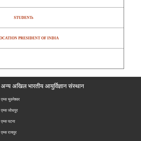
STUDENTs
CATION PRESIDENT OF INDIA
अन्य अखिल भारतीय आयुर्विज्ञान संस्थान
एम्‍स भुवनेश्वर
एम्‍स जोधपुर
एम्‍स पटना
एम्‍स रायपुर