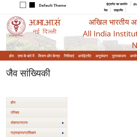
इंट्रानेट का उपयोग
@a
Default Theme
मेल
साइटमैप
अखिल भारतीय आयुर
All India Instit
N
होम
एम्‍स के बारे में
विभाग और केन्‍द्र
निविदाएं
अपॉइंटमेंट
अनुसंधान
पुस्तकालय
आयो
जैव सांख्यिकी
होम
परिचय
संकाय/स्‍टाफ
पाठ्यक्रम/प्रशिक्षण