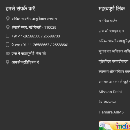
हमसे संपर्क करें
महत्वपूर्ण लिंक
अखिल भारतीय आयुर्विज्ञान संस्थान
नागरिक चार्टर
अंसारी नगर, नई दिल्ली - 110029
एम्स ऑनलाइन दान
+91-11-26588500 / 26588700
अखिल भारतीय आयुर्विज्ञ
फैक्स: +91-11-26588663 / 26588641
सूचना का अधिकार अध
एम्स में महत्वपूर्ण ई -मेल पते
प्रोएक्टिव प्रकटीकरण
आपकी प्रतिक्रिया दें
स्वास्थ्य और परिवार कल
अ॰ भा॰ आ॰ सं॰ से जुड़े
Mission Delhi
मेरा अस्पताल
Hamara AIIMS