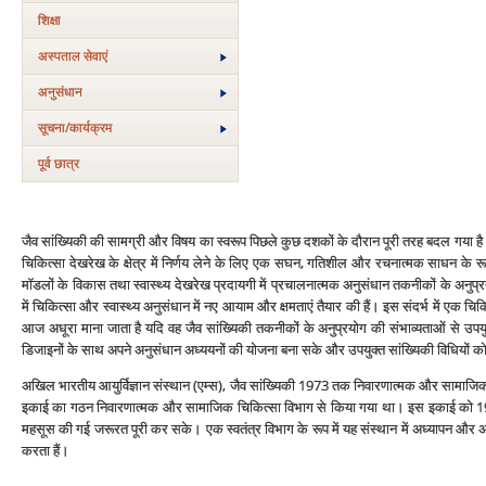
शिक्षा
अस्‍पताल सेवाएं
अनुसंधान
सूचना/कार्यक्रम
पूर्व छात्र
जैव सांख्यिकी की सामग्री और विषय का स्‍वरूप पिछले कुछ दशकों के दौरान पूरी तरह बदल गया है। ए
चिकित्‍सा देखरेख के क्षेत्र में निर्णय लेने के लिए एक सघन, गतिशील और रचनात्‍मक साधन के रूप 
मॉडलों के विकास तथा स्‍वास्‍थ्‍य देखरेख प्रदायगी में प्रचालनात्‍मक अनुसंधान तकनीकों के अन
में चिकित्‍सा और स्‍वास्‍थ्‍य अनुसंधान में नए आयाम और क्षमताएं तैयार की हैं। इस संदर्भ में एक चि
आज अधूरा माना जाता है यदि वह जैव सांख्यिकी तकनीकों के अनुप्रयोग की संभाव्‍यताओं से उपयुक्‍त
डिजाइनों के साथ अपने अनुसंधान अध्‍ययनों की योजना बना सके और उपयुक्‍त सांख्यिकी विधियों को 
अखिल भारतीय आयुर्विज्ञान संस्‍थान (एम्‍स), जैव सांख्यिकी 1973 तक निवारणात्‍मक और सामाजिक चि
इकाई का गठन निवारणात्‍मक और सामाजिक चिकित्‍सा विभाग से किया गया था। इस इकाई को 1986
महसूस की गई जरूरत पूरी कर सके। एक स्‍वतंत्र विभाग के रूप में यह संस्‍थान में अध्‍यापन और अन
करता हैं।