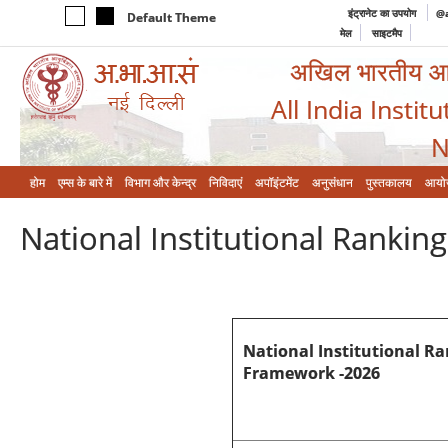
इंट्रानेट का उपयोग
@a
Default Theme
मेल
साइटमैप
अखिल भारतीय आयुर
All India Instit
N
होम
एम्‍स के बारे में
विभाग और केन्‍द्र
निविदाएं
अपॉइंटमेंट
अनुसंधान
पुस्तकालय
आयो
National Institutional Ranki
National Institutional R
Framework -2026