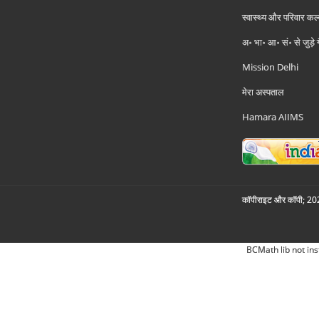
स्वास्थ्य और परिवार कल
अ॰ भा॰ आ॰ सं॰ से जुड़े
Mission Delhi
मेरा अस्पताल
Hamara AIIMS
कॉपीराइट और कॉपी; 2026
BCMath lib not ins