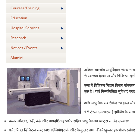
Courses/Training
Education
Hospital Services
Research
Notices / Events
Alumini
अखिल भारतीय आयुर्विज्ञान संस्‍थान भा
से स्‍वास्थ्‍य देखभाल और चिकित्‍सा प्रशिक्
एम्‍स में विकिरण निदान विभाग संभवतया 
एक है। यहां निम्‍नलिखित सुविधाएं प्रदा
अति आधुनिक सब सैकंड स्‍पाइरल और फोर्
1.5 टेस्‍ला एमआरआई इमेजिंग के साथ स्
कलर डॉपलर, 3डी, 4डी और मार्गदर्शित हस्‍तक्षेप सहित आधुनिकतम अल्‍ट्रा साउंड उपकरण
फ्लेट पैनल डिजिटल सबट्रेक्‍शन एंजियोग्राफी और वेस्‍कुलर तथा नॉन वेस्‍कुलर हस्‍तक्षेप प्रयोग