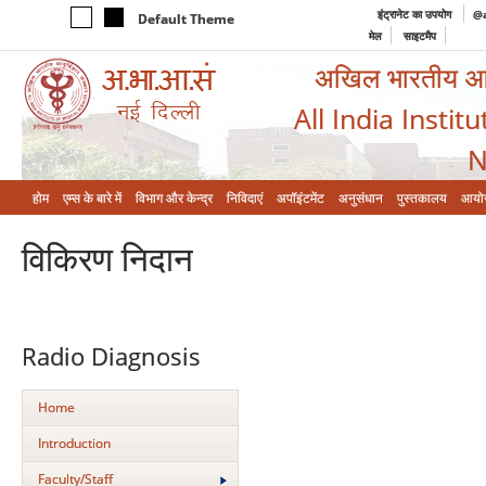
इंट्रानेट का उपयोग
@a
Default Theme
मेल
साइटमैप
अखिल भारतीय आयुर
All India Instit
N
होम
एम्‍स के बारे में
विभाग और केन्‍द्र
निविदाएं
अपॉइंटमेंट
अनुसंधान
पुस्तकालय
आयो
विकिरण निदान
Radio Diagnosis
Home
Introduction
Faculty/Staff