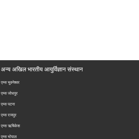
अन्य अखिल भारतीय आयुर्विज्ञान संस्थान
एम्‍स भुवनेश्वर
एम्‍स जोधपुर
एम्‍स पटना
एम्‍स रायपुर
एम्‍स ऋषिकेश
एम्‍स भोपाल