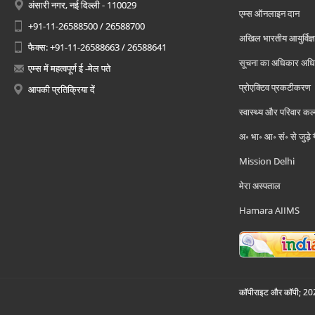
अंसारी नगर, नई दिल्ली - 110029
एम्स ऑनलाइन दान
+91-11-26588500 / 26588700
अखिल भारतीय आयुर्विज्ञ
फैक्स: +91-11-26588663 / 26588641
सूचना का अधिकार अध
एम्स में महत्वपूर्ण ई -मेल पते
प्रोएक्टिव प्रकटीकरण
आपकी प्रतिक्रिया दें
स्वास्थ्य और परिवार कल
अ॰ भा॰ आ॰ सं॰ से जुड़े
Mission Delhi
मेरा अस्पताल
Hamara AIIMS
कॉपीराइट और कॉपी; 2026