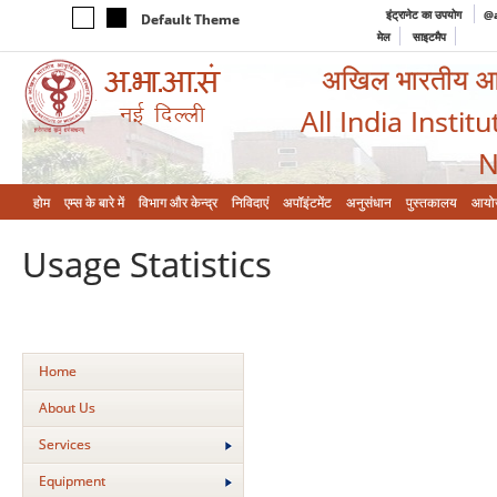
इंट्रानेट का उपयोग
@a
Default Theme
मेल
साइटमैप
अखिल भारतीय आयुर
All India Instit
N
होम
एम्‍स के बारे में
विभाग और केन्‍द्र
निविदाएं
अपॉइंटमेंट
अनुसंधान
पुस्तकालय
आयो
Usage Statistics
Home
About Us
Services
Equipment