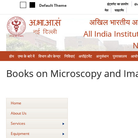
इंट्रानेट का उपयोग
@a
Default Theme
मेल
साइटमैप
अखिल भारतीय आयुर
All India Instit
N
होम
एम्‍स के बारे में
विभाग और केन्‍द्र
निविदाएं
अपॉइंटमेंट
अनुसंधान
पुस्तकालय
आयो
Books on Microscopy and Im
Home
About Us
Services
Equipment