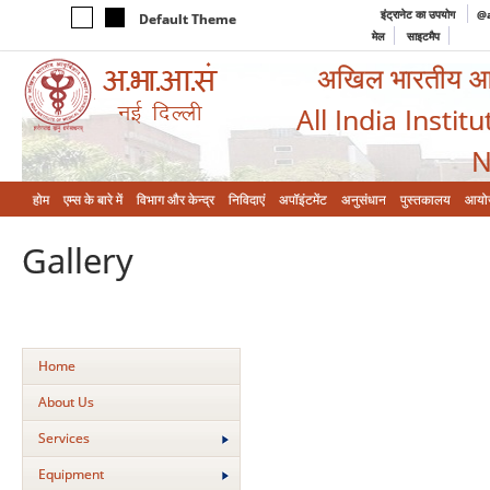
इंट्रानेट का उपयोग
@a
Default Theme
मेल
साइटमैप
अखिल भारतीय आयुर
All India Instit
N
होम
एम्‍स के बारे में
विभाग और केन्‍द्र
निविदाएं
अपॉइंटमेंट
अनुसंधान
पुस्तकालय
आयो
Gallery
Home
About Us
Services
Equipment