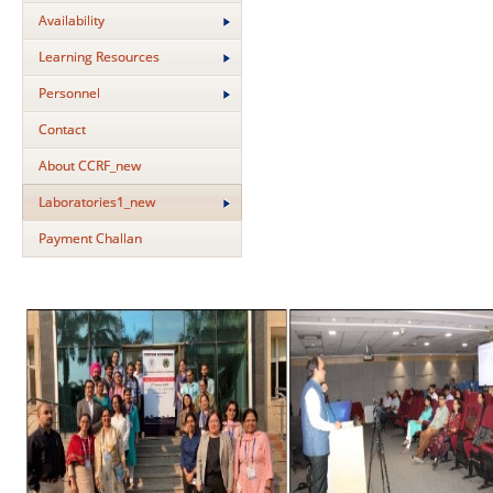
Availability
Learning Resources
Personnel
Contact
About CCRF_new
Laboratories1_new
Payment Challan