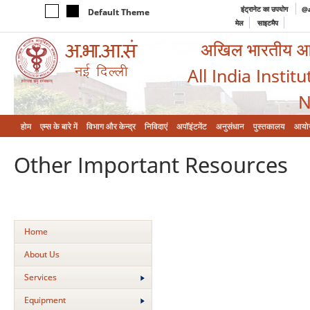
इंट्रानेट का उपयोग
@a
Default Theme
मेल
साइटमैप
अखिल भारतीय आयुर
All India Instit
N
होम
एम्‍स के बारे में
विभाग और केन्‍द्र
निविदाएं
अपॉइंटमेंट
अनुसंधान
पुस्तकालय
आयो
Other Important Resources
Home
About Us
Services
Equipment