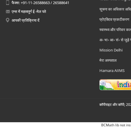
फैक्स: +91-11-26588663 / 26588641
सूचना का अधिकार अध
एम्स में महत्वपूर्ण ई -मेल पते
प्रोएक्टिव प्रकटीकरण
आपकी प्रतिक्रिया दें
स्वास्थ्य और परिवार कल
अ॰ भा॰ आ॰ सं॰ से जुड़े
Mission Delhi
मेरा अस्पताल
Hamara AIIMS
कॉपीराइट और कॉपी; 2026
BCMath lib not ins