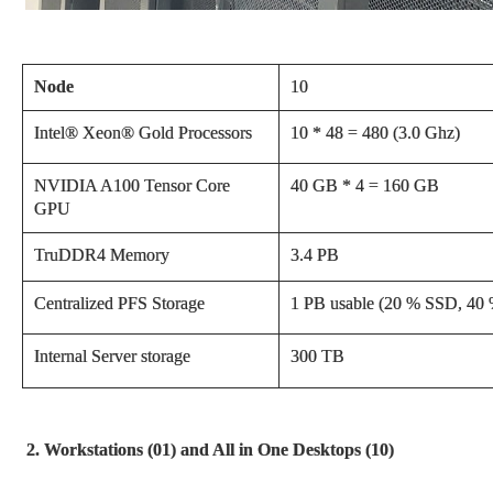
Node
10
Intel® Xeon® Gold Processors
10 * 48 = 480 (3.0 Ghz)
NVIDIA A100 Tensor Core
40 GB * 4 = 160 GB
GPU
TruDDR4 Memory
3.4 PB
Centralized PFS Storage
1 PB usable (20 % SSD, 4
Internal Server storage
300 TB
2. Workstations (01) and All in One Desktops (10)