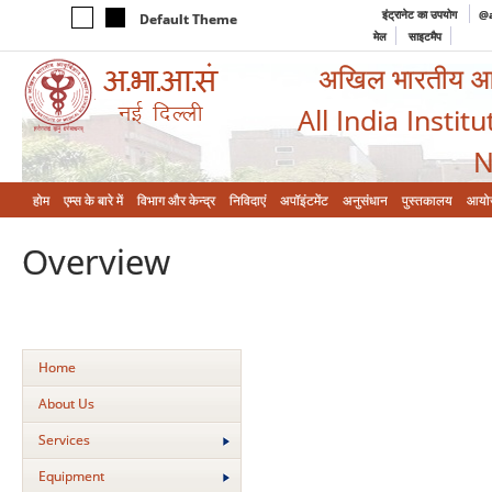
इंट्रानेट का उपयोग
@a
Default Theme
मेल
साइटमैप
अखिल भारतीय आयुर
All India Instit
N
होम
एम्‍स के बारे में
विभाग और केन्‍द्र
निविदाएं
अपॉइंटमेंट
अनुसंधान
पुस्तकालय
आयो
Overview
Home
About Us
Services
Equipment