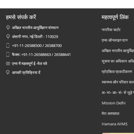
हमसे संपर्क करें
महत्वपूर्ण लिंक
अखिल भारतीय आयुर्विज्ञान संस्थान
नागरिक चार्टर
अंसारी नगर, नई दिल्ली - 110029
एम्स ऑनलाइन दान
+91-11-26588500 / 26588700
अखिल भारतीय आयुर्विज्ञ
फैक्स: +91-11-26588663 / 26588641
सूचना का अधिकार अध
एम्स में महत्वपूर्ण ई -मेल पते
प्रोएक्टिव प्रकटीकरण
आपकी प्रतिक्रिया दें
स्वास्थ्य और परिवार कल
अ॰ भा॰ आ॰ सं॰ से जुड़े
Mission Delhi
मेरा अस्पताल
Hamara AIIMS