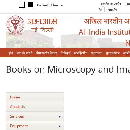
इंट्रानेट का उपयोग
@a
Default Theme
मेल
साइटमैप
अखिल भारतीय आयुर
All India Instit
N
होम
एम्‍स के बारे में
विभाग और केन्‍द्र
निविदाएं
अपॉइंटमेंट
अनुसंधान
पुस्तकालय
आयो
Books on Microscopy and Im
Home
About Us
Services
Equipment