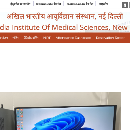
इंट्रानेट का उपयोग
@aiims.edu वेब मेल
@aiims.ac.in वेब मेल
साइटमैप
अखिल भारतीय आयुर्विज्ञान संस्थान, नई दिल्ली
ndia Institute Of Medical Sciences, New
आयोजन
नोटिस
रेसिडेंट कॉर्नर
NIRF
Attendance Dashboard
Reservation Roster