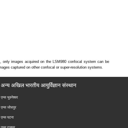
ent, only images acquired on the LSM980 confocal system can be
images captured on other confocal or super-resolution systems.
अन्य अखिल भारतीय आयुर्विज्ञान संस्थान
एम्‍स भुवनेश्वर
एम्‍स जोधपुर
एम्‍स पटना
एम्‍स रायपुर