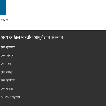
:63-74.
अन्य अखिल भारतीय आयुर्विज्ञान संस्थान
एम्‍स भुवनेश्वर
एम्‍स जोधपुर
एम्‍स पटना
एम्‍स रायपुर
एम्‍स ऋषिकेश
एम्‍स भोपाल
AIIMS Kalyani