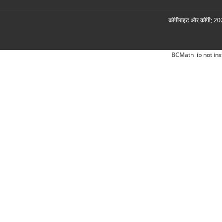
कॉपीराइट और कॉपी; 2026
BCMath lib not ins