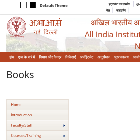
इंट्रानेट का उपयोग
@a
Default Theme
मेल
साइटमैप
अखिल भारतीय आयुर
All India Instit
N
होम
एम्‍स के बारे में
विभाग और केन्‍द्र
निविदाएं
अपॉइंटमेंट
अनुसंधान
पुस्तकालय
आयो
Books
Home
Introduction
Faculty/Staff
Courses/Training