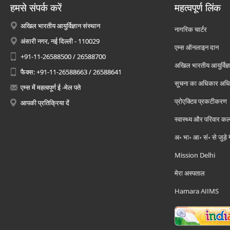
हमसे संपर्क करें
महत्वपूर्ण लिंक
अखिल भारतीय आयुर्विज्ञान संस्थान
नागरिक चार्टर
अंसारी नगर, नई दिल्ली - 110029
एम्स ऑनलाइन दान
+91-11-26588500 / 26588700
अखिल भारतीय आयुर्विज्ञ
फैक्स: +91-11-26588663 / 26588641
सूचना का अधिकार अध
एम्स में महत्वपूर्ण ई -मेल पते
प्रोएक्टिव प्रकटीकरण
आपकी प्रतिक्रिया दें
स्वास्थ्य और परिवार कल
अ॰ भा॰ आ॰ सं॰ से जुड़े
Mission Delhi
मेरा अस्पताल
Hamara AIIMS