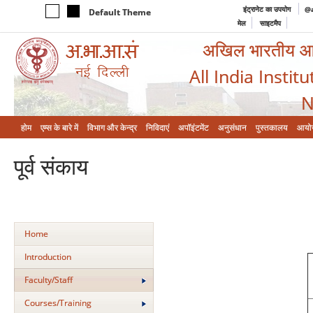
इंट्रानेट का उपयोग
@a
Default Theme
मेल
साइटमैप
अखिल भारतीय आयुर
All India Instit
N
होम
एम्‍स के बारे में
विभाग और केन्‍द्र
निविदाएं
अपॉइंटमेंट
अनुसंधान
पुस्तकालय
आयो
पूर्व संकाय
Home
Introduction
Faculty/Staff
Courses/Training