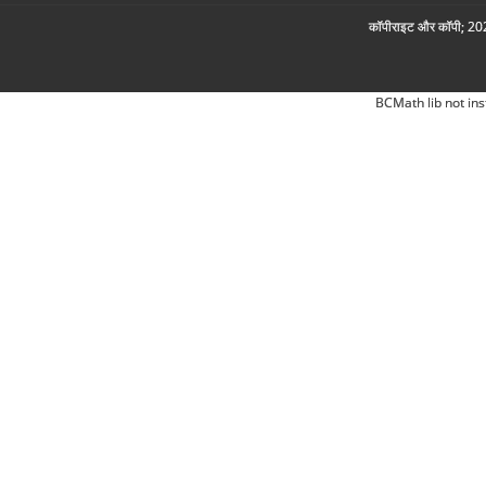
कॉपीराइट और कॉपी; 2026
BCMath lib not ins