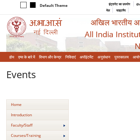
इंट्रानेट का उपयोग
@a
Default Theme
मेल
साइटमैप
अखिल भारतीय आयुर
All India Instit
N
होम
एम्‍स के बारे में
विभाग और केन्‍द्र
निविदाएं
अपॉइंटमेंट
अनुसंधान
पुस्तकालय
आयो
Events
Home
Introduction
Faculty/Staff
Courses/Training