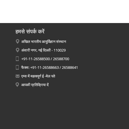
हमसे संपर्क करें
अखिल भारतीय आयुर्विज्ञान संस्थान
अंसारी नगर, नई दिल्ली - 110029
+91-11-26588500 / 26588700
फैक्स: +91-11-26588663 / 26588641
एम्स में महत्वपूर्ण ई -मेल पते
आपकी प्रतिक्रिया दें