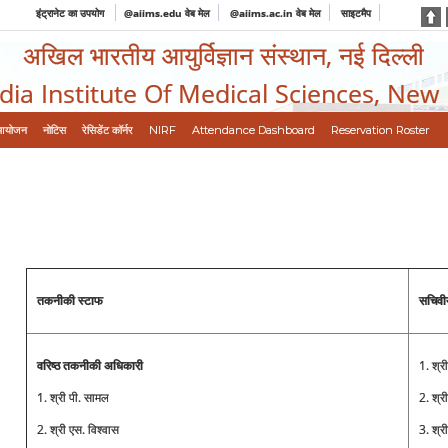
इंट्रानेट का उपयोग
@aiims.edu वेब मेल
@aiims.ac.in वेब मेल
साइटमैप
अखिल भारतीय आयुर्विज्ञान संस्थान, नई दिल्ली
ndia Institute Of Medical Sciences, New
आयोजन
नोटिस
रेसिडेंट कॉर्नर
NIRF
Attendance Dashboard
Reservation Roster
तकनीकी स्टाफ
सचिवी
वरिष्ठ तकनीकी अधिकारी
1. श्री
1. श्री पी. सामल
2. श्र
2. श्री एस. विश्वास
3. श्र