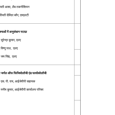
रीमती आशा, लैब तकनीशियन
रीमती देविंदर कौर, एमएलटी
नाओं में अनुसंधान स्टाफ़
 सुरेन्द्र कुमार, एलए
ी विष्णु पाल, एलए
ी जय सिंह, एलए
न जर्नल ऑफ फिजियोलॉजी एंड फार्माकोलॉजी
ी एस. पी. राय, आईजेपीपी सहायक
ी मनीष कुमार, आईजेपीपी कार्यालय परिचर