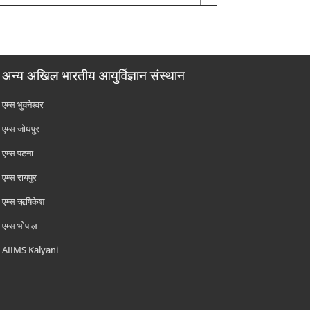
अन्य अखिल भारतीय आयुर्विज्ञान संस्थान
एम्‍स भुवनेश्वर
एम्‍स जोधपुर
एम्‍स पटना
एम्‍स रायपुर
एम्‍स ऋषिकेश
एम्‍स भोपाल
AIIMS Kalyani