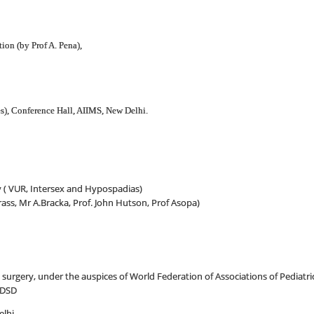
on (by Prof A. Pena),
ses), Conference Hall, AIIMS, New Delhi.
 ( VUR, Intersex and Hypospadias)
ass, Mr A.Bracka, Prof. John Hutson, Prof Asopa)
 surgery, under the auspices of World Federation of Associations of Pediatr
 DSD
elhi