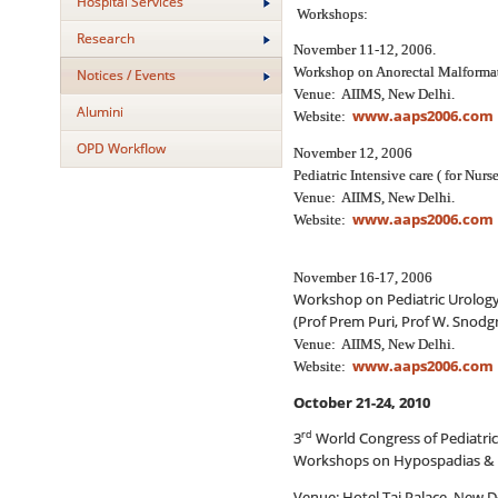
Hospital Services
Workshops:
Research
November 11-12, 2006.
Workshop on Anorectal Malformati
Notices / Events
Venue: AIIMS, New Delhi.
Alumini
www.aaps2006.com
Website:
OPD Workflow
November 12, 2006
Pediatric Intensive care ( for Nur
Venue: AIIMS, New Delhi.
www.aaps2006.com
Website:
November 16-17, 2006
Workshop on Pediatric Urology
(Prof Prem Puri, Prof W. Snodgr
Venue: AIIMS, New Delhi.
www.aaps2006.com
Website:
October 21-24, 2010
rd
3
World Congress of Pediatric
Workshops on Hypospadias &
Venue: Hotel Taj Palace, New D