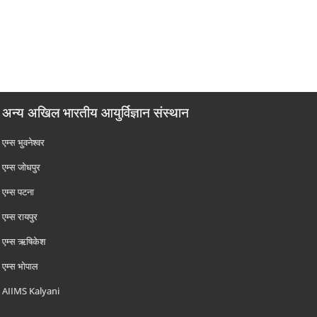
अन्य अखिल भारतीय आयुर्विज्ञान संस्थान
एम्‍स भुवनेश्वर
एम्‍स जोधपुर
एम्‍स पटना
एम्‍स रायपुर
एम्‍स ऋषिकेश
एम्‍स भोपाल
AIIMS Kalyani