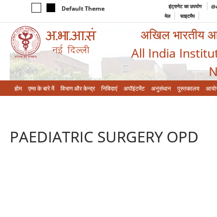
इंट्रानेट का उपयोग
@a
Default Theme
मेल
साइटमैप
अखिल भारतीय आयुर
All India Instit
N
होम
एम्‍स के बारे में
विभाग और केन्‍द्र
निविदाएं
अपॉइंटमेंट
अनुसंधान
पुस्तकालय
आयो
PAEDIATRIC SURGERY OPD