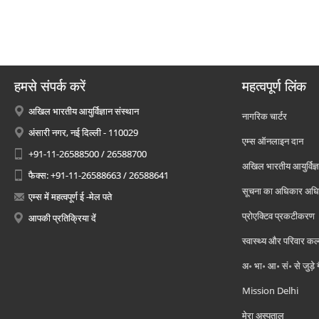
हमसे संपर्क करें
महत्वपूर्ण लिंक
अखिल भारतीय आयुर्विज्ञान संस्थान
नागरिक चार्टर
अंसारी नगर, नई दिल्ली - 110029
एम्स ऑनलाइन दान
+91-11-26588500 / 26588700
अखिल भारतीय आयुर्विज्ञ
फैक्स: +91-11-26588663 / 26588641
सूचना का अधिकार अध
एम्स में महत्वपूर्ण ई -मेल पते
प्रोएक्टिव प्रकटीकरण
आपकी प्रतिक्रिया दें
स्वास्थ्य और परिवार कल
अ॰ भा॰ आ॰ सं॰ से जुड़े
Mission Delhi
मेरा अस्पताल