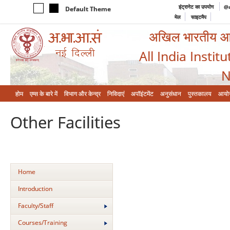
इंट्रानेट का उपयोग
@a
Default Theme
मेल
साइटमैप
अखिल भारतीय आयुर
All India Instit
N
होम
एम्‍स के बारे में
विभाग और केन्‍द्र
निविदाएं
अपॉइंटमेंट
अनुसंधान
पुस्तकालय
आयो
Other Facilities
Home
Introduction
Faculty/Staff
Courses/Training