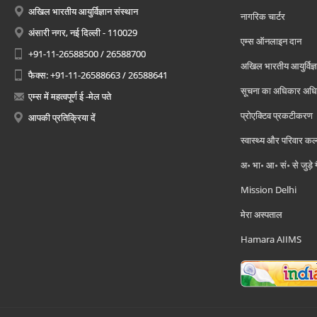
अखिल भारतीय आयुर्विज्ञान संस्थान
नागरिक चार्टर
अंसारी नगर, नई दिल्ली - 110029
एम्स ऑनलाइन दान
+91-11-26588500 / 26588700
अखिल भारतीय आयुर्विज्ञ
फैक्स: +91-11-26588663 / 26588641
सूचना का अधिकार अध
एम्स में महत्वपूर्ण ई -मेल पते
प्रोएक्टिव प्रकटीकरण
आपकी प्रतिक्रिया दें
स्वास्थ्य और परिवार कल
अ॰ भा॰ आ॰ सं॰ से जुड़े
Mission Delhi
मेरा अस्पताल
Hamara AIIMS