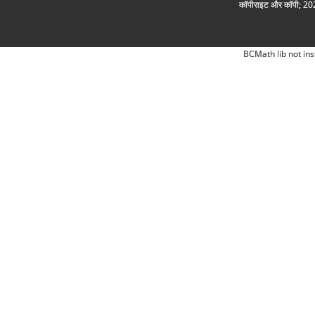
कॉपीराइट और कॉपी; 2026
BCMath lib not ins