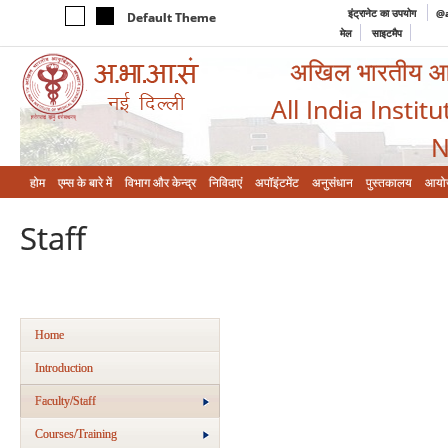
इंट्रानेट का उपयोग
@a
Default Theme
मेल
साइटमैप
अखिल भारतीय आयुर
All India Instit
N
होम
एम्‍स के बारे में
विभाग और केन्‍द्र
निविदाएं
अपॉइंटमेंट
अनुसंधान
पुस्तकालय
आयो
Staff
Home
Introduction
Faculty/Staff
Courses/Training