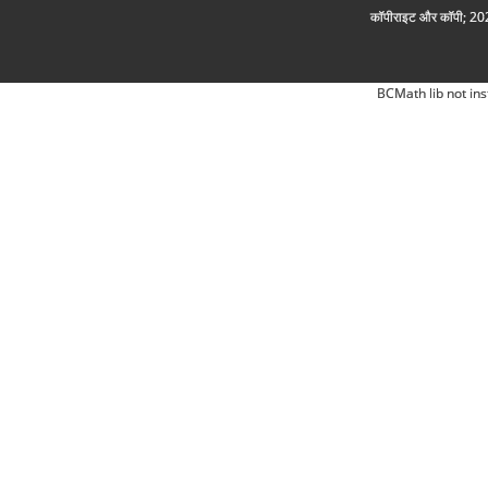
कॉपीराइट और कॉपी; 2026
BCMath lib not ins