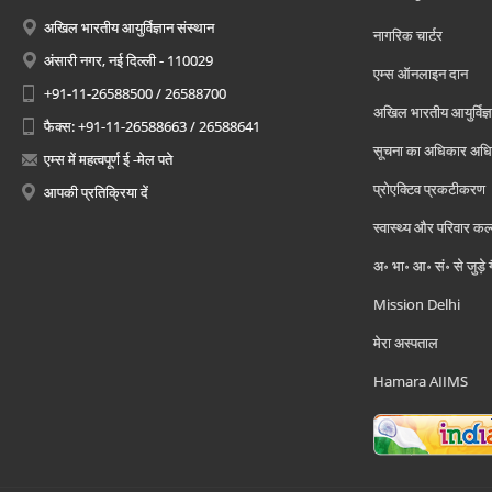
अखिल भारतीय आयुर्विज्ञान संस्थान
नागरिक चार्टर
अंसारी नगर, नई दिल्ली - 110029
एम्स ऑनलाइन दान
+91-11-26588500 / 26588700
अखिल भारतीय आयुर्विज्ञ
फैक्स: +91-11-26588663 / 26588641
सूचना का अधिकार अध
एम्स में महत्वपूर्ण ई -मेल पते
प्रोएक्टिव प्रकटीकरण
आपकी प्रतिक्रिया दें
स्वास्थ्य और परिवार कल
अ॰ भा॰ आ॰ सं॰ से जुड़े
Mission Delhi
मेरा अस्पताल
Hamara AIIMS