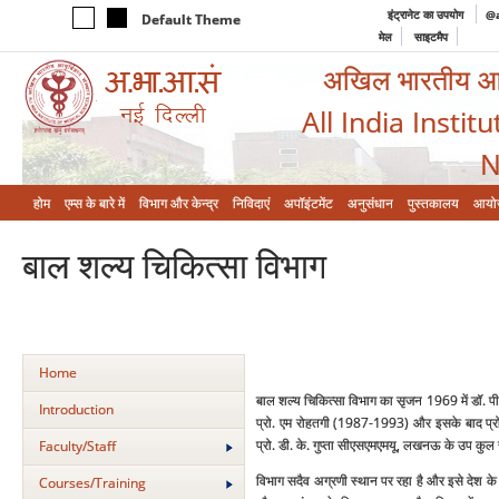
इंट्रानेट का उपयोग
@a
Default Theme
मेल
साइटमैप
अखिल भारतीय आयुर
All India Instit
N
होम
एम्‍स के बारे में
विभाग और केन्‍द्र
निविदाएं
अपॉइंटमेंट
अनुसंधान
पुस्तकालय
आयो
बाल शल्‍य चिकित्‍सा विभाग
Home
बाल शल्‍य चिकित्‍सा विभाग का सृजन 1969 में डॉ. पी
Introduction
प्रो. एम रोहतगी (1987-1993) और इसके बाद प्रो.
प्रो. डी. के. गुप्‍ता सीएसएमएमयू, लखनऊ के उप कुल 
Faculty/Staff
विभाग सदैव अग्रणी स्‍थान पर रहा है और इसे देश के न 
Courses/Training