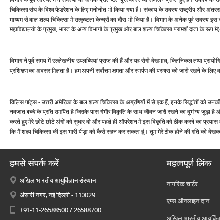
चिकित्‍सा संघ के विश्‍व फेडरेशन के लिए मनोनीत भी किया गया है। संकाय के सदस्‍य राष्‍ट्रीय और अंतरराष्‍ट्र
माध्‍यम से बाल शल्‍य चिकित्‍सा में उत्‍कृष्‍टता केन्‍द्रों का दौरा भी किया है। विभाग के अनेक पूर्व सदस्‍य इस
महाविद्यालयों के प्रमुख, भारत के अन्‍य विभागों के प्रमुख और बाल शल्‍य चिकित्‍सा परामर्श दाता के रूप में
विभाग ने पूर्व समय में उल्‍लेखनीय उपलब्धियां प्राप्‍त की हैं और यह रोगी देखभाल, क्लिनिकल तथा प्रायोग
प्रशिक्षण का अवसर मिलता है। हम अपनी सर्वोत्तम क्षमता और समर्पण की परम्‍परा को जारी रखने के लिए वच
विलिस पॉट्स - उत्तरी अमेरिका के बाल शल्‍य चिकित्‍सा के अग्रणियों में से एक हैं, इनके सिद्धांतों को 
नवजात बच्‍चे के प्रति समर्पित है जिसके पास गंभीर विकृति के साथ जीवन जारी रखने का दुर्भाग्‍य जुड़ा 
करते हुए मेरे छोटे छोटे अंगों को सुधार दो और पहले ही ऑपरेशन में इस विकृति को ठीक करने का प्रयास करो।
कि मैं शल्‍य चिकित्‍सा की इस भारी पीड़ा को कैसे सहन कर सकता हूं। तुम मेरे ठीक होने की गति को देखक
हमसे संपर्क करें
महत्वपूर्ण लिंक
अखिल भारतीय आयुर्विज्ञान संस्थान
नागरिक चार्टर
अंसारी नगर, नई दिल्ली - 110029
एम्स ऑनलाइन दान
+91-11-26588500 / 26588700
अखिल भारतीय आयुर्विज्ञ