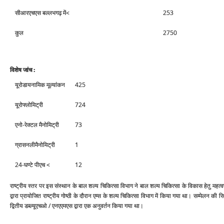
सीआरएचएस बल्‍लभगढ़ में<
253
कुल
2750
विशेष जांच :
यूरोडायनामिक मूल्‍यांकन
425
यूरोफ्लोमिट्री
724
एनो-रेक्‍टल मैनोमिट्री
73
ग्रासनलीमैनोमिट्री
1
24-घण्‍टे पीएच <
12
राष्‍ट्रीय स्‍तर पर इस संस्‍थान के बाल शल्‍य चिकित्‍सा विभाग ने बाल शल्‍य चिकित्‍सा के विकास हेतु महत्
द्वारा प्रायोजित राष्‍ट्रीय गोष्‍ठी के दौरान एम्‍स के शल्‍य चिकित्‍सा विभाग में किया गया था। सम्‍मेलन
द्वितीय डब्‍ल्‍यूएचओ / एनएएमएस द्वारा एक अनुवर्तन किया गया था।