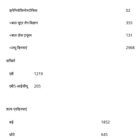
क्रेनियोसिनोस्‍टोसिस
02
<बाल मूत्र रोग विज्ञान
355
<बाल ठोस ट्यूमर
131
<लघु क्रियाएं
2968
दाखिले
एबी
1219
एबी5-आईसीयू
205
शल्‍य प्रक्रियाएं
बड़े
1852
छोटे
645