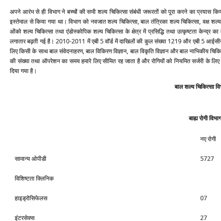
अपने आरंभ से ही विभाग ने बच्‍चों की सभी शल्‍य चिकित्‍सा संबंधी जरूरतों को पूरा करने का प्रयास कि
इस्‍तेमाल से किया गया था। विभाग को नवजात शल्‍य चिकित्‍सा, बाल तंत्रिका शल्‍य चिकित्‍सा, वक्ष शल्‍य चिक
ओंको शल्‍य चिकित्‍सा तथा एंडोस्‍कोपिक शल्‍य चिकित्‍सा के क्षेत्र में प्रसिद्धि तथा उत्‍कृष्‍टता के
लगातार बढ़ती गई है। 2010-2011 में एबी 5 वॉर्ड में दाखिलों की कुल संख्‍या 1219 और एबी 5 आईसीयू 20
लिए किसी के साथ बाल संवेदनाहरण, बाल विकिरण विज्ञान, बाल वि‍कृति विज्ञान और बाल नाभिकीय चिकित्‍सा म
की संख्‍या तथा ऑपरेशन का समय हमारे लिए सीमित रह जाता है और रोगियों को नियमित सर्जरी के लिए भी 
दिया गया है।
बाल शल्‍य चिकित्‍सा 
बाह्य रोगी विभा
नए रोगी
सामान्‍य ओपीडी
5727
विशिष्‍टता क्लिनिक
हाइड्रोसिफेलस
07
इंटरसेक्‍स
27