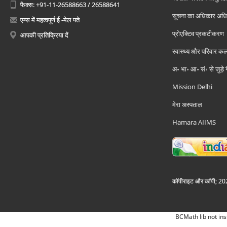
फैक्स: +91-11-26588663 / 26588641
सूचना का अधिकार अध
एम्स में महत्वपूर्ण ई -मेल पते
प्रोएक्टिव प्रकटीकरण
आपकी प्रतिक्रिया दें
स्वास्थ्य और परिवार कल
अ॰ भा॰ आ॰ सं॰ से जुड़े
Mission Delhi
मेरा अस्पताल
Hamara AIIMS
कॉपीराइट और कॉपी; 2026
BCMath lib not ins