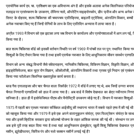
प्रायोगिक कार्य एम. चा. प्रशिक्षण का एक अविभाज्‍य अंग है और इसके अलावा अनेक क्लिनिकल परियोजनाएं
स्‍लाइड पर प्रसंस्‍करण के उपकरण, लैमिनर फ्लो, ऑपरेटिंग माइक्रोस्‍कोप, डीप फ्रीज और अन्‍य अनेक उप
सिस्‍ट के दोहराव, शल्‍य चिकित्‍सा की चयापचय प्रतिक्रिया, बाइलरी एट्रेसिया, अंतरलिंग विकार, बच्‍चों मे
अनेक नवाचार किए गए हैं जिन्‍हें रोगियों के लाभ के लिए प्रतिदिन अभ्‍यास में लाया जाता है।
अप्रैल 1993 में विभाग को एक झटका लगा जब विभाग के कार्यालय और प्रयोगशालाओं में आग लग गई, जिस
किया गया है।
बाल शल्‍य चिकित्‍सा वॉर्ड को इसकी वर्तमान स्थिति पर वर्ष 1969 में पांचवें तल पर पुन: स्‍थापित क
शिशुओं के लिए तैयार किया गया है तथा इसमें प्रत्‍येक नवजात के लिए आधुनिकतम जीवन समर्थन प्रणालियां
विभाग को अन्‍य संबद्ध विभागों जैसे संवेदनाहरण, नाभिकीय चिकित्‍सा, विकिरण विज्ञान, विकृति विज्ञान
हाइड्रोसिफेलस, बाल मूत्र रोग विज्ञान, ओंकोलॉजी, अंतरलिंग विकारों तथा प्रसव पूर्व निदान एवं प्रबंधन क
किया गया फॉलोअप क्लिनिक दक्षतापूर्वक कार्य करता है।
ब्‍लड गैस एनालाइजर और चार चैनल वाला रिकॉर्डर 1972 में वॉर्ड में लगाए गए थे, अब जिन्‍हें उन्‍नत ब
चैनल निगरानी प्रणालियों को हाल में लाया गया है। अब वार्ड में विशेष देखभाल का क्षेत्र नवीनतम निगरा
सज्जित है। हाल ही में इसोफेजियल पीएच और मैनोमिट्री उपकरण जोड़े गए हैं। विभाग में नवजात शिशुओं और
1975 में पहली बार प्रथम नवजात सर्जिकल आईसीयू की स्‍थापना भारत में सबसे पहले एम्‍स में की गई थी। 
को महसूस किया गया और 1979 में इसे एक अपने वातानुकूलन संयंत्र, एयर फिल्‍ट्रेशन संयंत्र के साथ
गया और इसमें ब्रिटिश सरकार द्वारा कोलम्‍बो योजना के तहत आंशिक सज्‍जा की गई थी। संस्‍थान पर लग
अब इसे पूरी तरह बदल दिया गया है तथा यहां आधुनिकतम इंक्‍यूबेटर, खुली शिशु चिकित्‍सा देखभाल प्रणालि
मशीन, ह्यूमेडीफायर, सिरिंज पंप और स्‍लो सक्‍शन मशीनें लगाई गई हैं1