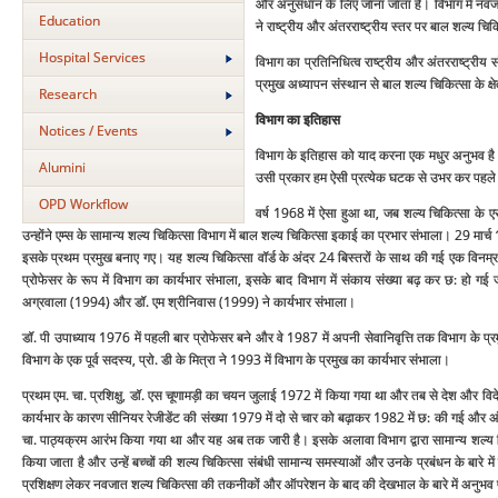
और अनुसंधान के लिए जाना जाता है। विभाग में नव
Education
ने राष्‍ट्रीय और अंतरराष्‍ट्रीय स्‍तर पर बाल शल्‍य चिक
Hospital Services
विभाग का प्रतिनिधित्‍व राष्‍ट्रीय और अंतरराष्‍ट्री
प्रमुख अध्‍यापन संस्‍थान से बाल शल्‍य चिकित्‍सा के क्षे
Research
विभाग का इतिहास
Notices / Events
विभाग के इतिहास को याद करना एक मधुर अनुभव है और 
Alumini
उसी प्रकार हम ऐसी प्रत्‍येक घटक से उभर कर पहले
OPD Workflow
वर्ष 1968 में ऐसा हुआ था, जब शल्‍य चिकित्‍सा के एसो
उन्‍होंने एम्‍स के सामान्‍य शल्‍य चिकित्‍सा विभाग में बाल शल्‍य चिकित्‍सा इकाई का प्रभार संभाला। 
इसके प्रथम प्रमुख बनाए गए। यह शल्‍य चिकित्‍सा वॉर्ड के अंदर 24 बिस्‍तरों के साथ की गई एक विनम
प्रोफेसर के रूप में विभाग का कार्यभार संभाला, इसके बाद विभाग में संकाय संख्‍या बढ़ कर छ: हो ग
अग्रवाला (1994) और डॉ. एम श्रीनिवास (1999) ने कार्यभार संभाला।
डॉ. पी उपाध्‍याय 1976 में पहली बार प्रोफेसर बने और वे 1987 में अपनी सेवानिवृत्ति तक विभाग के प्र
विभाग के एक पूर्व सदस्‍य, प्रो. डी के मित्रा ने 1993 में विभाग के प्रमुख का कार्यभार संभाला।
प्रथम एम. चा. प्रशिक्षु, डॉ. एस चूणामड़ी का चयन जुलाई 1972 में किया गया था और तब से देश और विदेश 
कार्यभार के कारण सीनियर रेजीडेंट की संख्‍या 1979 में दो से चार को बढ़ाकर 1982 में छ: की गई और अं
चा. पाठ्यक्रम आरंभ किया गया था और यह अब तक जारी है। इसके अलावा विभाग द्वारा सामान्‍य शल्‍य चिकित
किया जाता है और उन्‍हें बच्‍चों की शल्‍य चिकित्‍सा संबंधी सामान्‍य समस्‍याओं और उनके प्रबंधन के बारे म
प्रशिक्षण लेकर नवजात शल्‍य चिकित्‍सा की तकनीकों और ऑपरेशन के बाद की देखभाल के बारे में अनुभव प्र