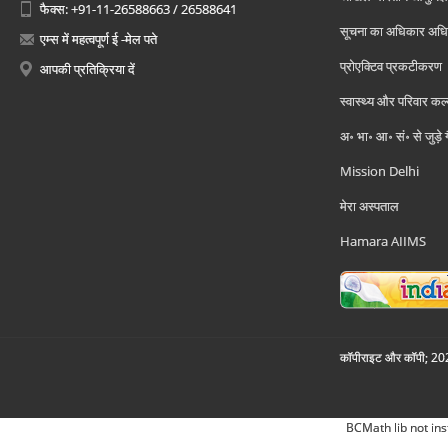
फैक्स: +91-11-26588663 / 26588641
सूचना का अधिकार अध
एम्स में महत्वपूर्ण ई -मेल पते
प्रोएक्टिव प्रकटीकरण
आपकी प्रतिक्रिया दें
स्वास्थ्य और परिवार कल
अ॰ भा॰ आ॰ सं॰ से जुड़े
Mission Delhi
मेरा अस्पताल
Hamara AIIMS
कॉपीराइट और कॉपी; 2026
BCMath lib not ins