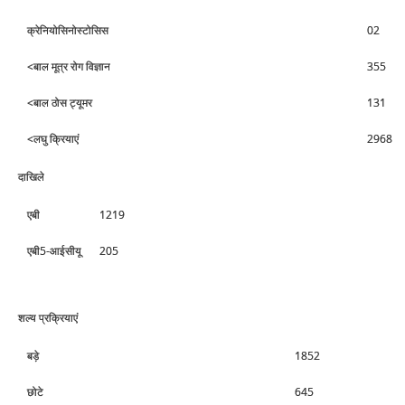
क्रेनियोसिनोस्‍टोसिस
02
<बाल मूत्र रोग विज्ञान
355
<बाल ठोस ट्यूमर
131
<लघु क्रियाएं
2968
दाखिले
एबी
1219
एबी5-आईसीयू
205
शल्‍य प्रक्रियाएं
बड़े
1852
छोटे
645