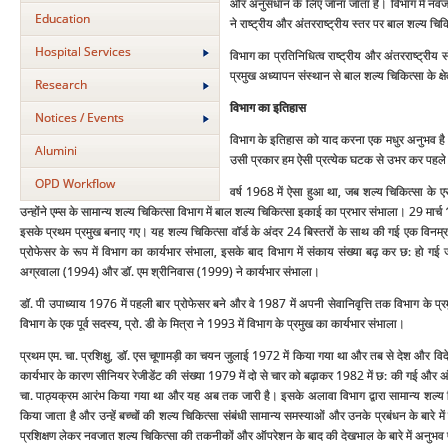
और अनुसंधान के लिए जाना जाता है। विभाग में नव
Education
ने राष्‍ट्रीय और अंतरराष्‍ट्रीय स्‍तर पर बाल शल्‍य चिक
Hospital Services
विभाग का प्रतिनिधित्‍व राष्‍ट्रीय और अंतरराष्‍ट्री
प्रमुख अध्‍यापन संस्‍थान से बाल शल्‍य चिकित्‍सा के क्षे
Research
विभाग का इतिहास
Notices / Events
विभाग के इतिहास को याद करना एक मधुर अनुभव है और 
Alumini
उसी प्रकार हम ऐसी प्रत्‍येक घटक से उभर कर पहले
OPD Workflow
वर्ष 1968 में ऐसा हुआ था, जब शल्‍य चिकित्‍सा के एसो
उन्‍होंने एम्‍स के सामान्‍य शल्‍य चिकित्‍सा विभाग में बाल शल्‍य चिकित्‍सा इकाई का प्रभार संभाला। 
इसके प्रथम प्रमुख बनाए गए। यह शल्‍य चिकित्‍सा वॉर्ड के अंदर 24 बिस्‍तरों के साथ की गई एक विनम
प्रोफेसर के रूप में विभाग का कार्यभार संभाला, इसके बाद विभाग में संकाय संख्‍या बढ़ कर छ: हो ग
अग्रवाला (1994) और डॉ. एम श्रीनिवास (1999) ने कार्यभार संभाला।
डॉ. पी उपाध्‍याय 1976 में पहली बार प्रोफेसर बने और वे 1987 में अपनी सेवानिवृत्ति तक विभाग के प्र
विभाग के एक पूर्व सदस्‍य, प्रो. डी के मित्रा ने 1993 में विभाग के प्रमुख का कार्यभार संभाला।
प्रथम एम. चा. प्रशिक्षु, डॉ. एस चूणामड़ी का चयन जुलाई 1972 में किया गया था और तब से देश और विदेश 
कार्यभार के कारण सीनियर रेजीडेंट की संख्‍या 1979 में दो से चार को बढ़ाकर 1982 में छ: की गई और अं
चा. पाठ्यक्रम आरंभ किया गया था और यह अब तक जारी है। इसके अलावा विभाग द्वारा सामान्‍य शल्‍य चिकित
किया जाता है और उन्‍हें बच्‍चों की शल्‍य चिकित्‍सा संबंधी सामान्‍य समस्‍याओं और उनके प्रबंधन के बारे म
प्रशिक्षण लेकर नवजात शल्‍य चिकित्‍सा की तकनीकों और ऑपरेशन के बाद की देखभाल के बारे में अनुभव प्र