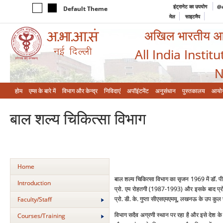
इंट्रानेट का उपयोग
@a
Default Theme
मेल
साइटमैप
अखिल भारतीय आयुर
All India Instit
N
होम
एम्‍स के बारे में
विभाग और केन्‍द्र
निविदाएं
अपॉइंटमेंट
अनुसंधान
पुस्तकालय
आयो
बाल शल्‍य चिकित्‍सा विभाग
Home
बाल शल्‍य चिकित्‍सा विभाग का सृजन 1969 में डॉ. पी
Introduction
प्रो. एम रोहतगी (1987-1993) और इसके बाद प्रो.
प्रो. डी. के. गुप्‍ता सीएसएमएमयू, लखनऊ के उप कुल 
Faculty/Staff
विभाग सदैव अग्रणी स्‍थान पर रहा है और इसे देश के न 
Courses/Training