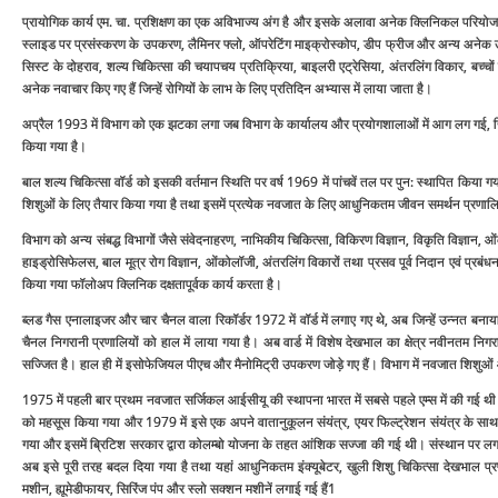
प्रायोगिक कार्य एम. चा. प्रशिक्षण का एक अविभाज्‍य अंग है और इसके अलावा अनेक क्लिनिकल परियोजनाएं
स्‍लाइड पर प्रसंस्‍करण के उपकरण, लैमिनर फ्लो, ऑपरेटिंग माइक्रोस्‍कोप, डीप फ्रीज और अन्‍य अनेक उप
सिस्‍ट के दोहराव, शल्‍य चिकित्‍सा की चयापचय प्रतिक्रिया, बाइलरी एट्रेसिया, अंतरलिंग विकार, बच्‍चों मे
अनेक नवाचार किए गए हैं जिन्‍हें रोगियों के लाभ के लिए प्रतिदिन अभ्‍यास में लाया जाता है।
अप्रैल 1993 में विभाग को एक झटका लगा जब विभाग के कार्यालय और प्रयोगशालाओं में आग लग गई, जिस
किया गया है।
बाल शल्‍य चिकित्‍सा वॉर्ड को इसकी वर्तमान स्थिति पर वर्ष 1969 में पांचवें तल पर पुन: स्‍थापित क
शिशुओं के लिए तैयार किया गया है तथा इसमें प्रत्‍येक नवजात के लिए आधुनिकतम जीवन समर्थन प्रणालियां
विभाग को अन्‍य संबद्ध विभागों जैसे संवेदनाहरण, नाभिकीय चिकित्‍सा, विकिरण विज्ञान, विकृति विज्ञान
हाइड्रोसिफेलस, बाल मूत्र रोग विज्ञान, ओंकोलॉजी, अंतरलिंग विकारों तथा प्रसव पूर्व निदान एवं प्रबंधन क
किया गया फॉलोअप क्लिनिक दक्षतापूर्वक कार्य करता है।
ब्‍लड गैस एनालाइजर और चार चैनल वाला रिकॉर्डर 1972 में वॉर्ड में लगाए गए थे, अब जिन्‍हें उन्‍नत ब
चैनल निगरानी प्रणालियों को हाल में लाया गया है। अब वार्ड में विशेष देखभाल का क्षेत्र नवीनतम निगरा
सज्जित है। हाल ही में इसोफेजियल पीएच और मैनोमिट्री उपकरण जोड़े गए हैं। विभाग में नवजात शिशुओं और
1975 में पहली बार प्रथम नवजात सर्जिकल आईसीयू की स्‍थापना भारत में सबसे पहले एम्‍स में की गई थी। 
को महसूस किया गया और 1979 में इसे एक अपने वातानुकूलन संयंत्र, एयर फिल्‍ट्रेशन संयंत्र के साथ
गया और इसमें ब्रिटिश सरकार द्वारा कोलम्‍बो योजना के तहत आंशिक सज्‍जा की गई थी। संस्‍थान पर लग
अब इसे पूरी तरह बदल दिया गया है तथा यहां आधुनिकतम इंक्‍यूबेटर, खुली शिशु चिकित्‍सा देखभाल प्रणालि
मशीन, ह्यूमेडीफायर, सिरिंज पंप और स्‍लो सक्‍शन मशीनें लगाई गई हैं1