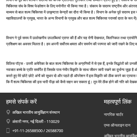
चिकित्‍सा संघ के विश्‍व फेडरेशन के लिए मनोनीत भी किया गया है। संकाय के सदस्‍य राष्‍ट्रीय और अंतरराष्‍ट्र
माध्‍यम से बाल शल्‍य चिकित्‍सा में उत्‍कृष्‍टता केन्‍द्रों का दौरा भी किया है। विभाग के अनेक पूर्व सदस्‍य इस
महाविद्यालयों के प्रमुख, भारत के अन्‍य विभागों के प्रमुख और बाल शल्‍य चिकित्‍सा परामर्श दाता के रूप में
विभाग ने पूर्व समय में उल्‍लेखनीय उपलब्धियां प्राप्‍त की हैं और यह रोगी देखभाल, क्लिनिकल तथा प्रायोग
प्रशिक्षण का अवसर मिलता है। हम अपनी सर्वोत्तम क्षमता और समर्पण की परम्‍परा को जारी रखने के लिए वच
विलिस पॉट्स - उत्तरी अमेरिका के बाल शल्‍य चिकित्‍सा के अग्रणियों में से एक हैं, इनके सिद्धांतों को 
नवजात बच्‍चे के प्रति समर्पित है जिसके पास गंभीर विकृति के साथ जीवन जारी रखने का दुर्भाग्‍य जुड़ा 
करते हुए मेरे छोटे छोटे अंगों को सुधार दो और पहले ही ऑपरेशन में इस विकृति को ठीक करने का प्रयास करो।
कि मैं शल्‍य चिकित्‍सा की इस भारी पीड़ा को कैसे सहन कर सकता हूं। तुम मेरे ठीक होने की गति को देखक
हमसे संपर्क करें
महत्वपूर्ण लिंक
अखिल भारतीय आयुर्विज्ञान संस्थान
नागरिक चार्टर
अंसारी नगर, नई दिल्ली - 110029
एम्स ऑनलाइन दान
+91-11-26588500 / 26588700
अखिल भारतीय आयुर्विज्ञ