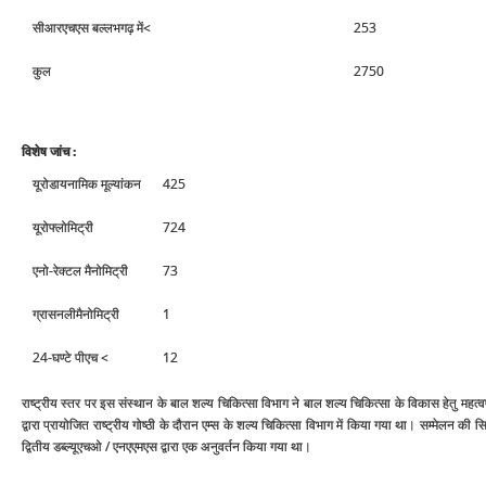
सीआरएचएस बल्‍लभगढ़ में<
253
कुल
2750
विशेष जांच :
यूरोडायनामिक मूल्‍यांकन
425
यूरोफ्लोमिट्री
724
एनो-रेक्‍टल मैनोमिट्री
73
ग्रासनलीमैनोमिट्री
1
24-घण्‍टे पीएच <
12
राष्‍ट्रीय स्‍तर पर इस संस्‍थान के बाल शल्‍य चिकित्‍सा विभाग ने बाल शल्‍य चिकित्‍सा के विकास हेतु महत्
द्वारा प्रायोजित राष्‍ट्रीय गोष्‍ठी के दौरान एम्‍स के शल्‍य चिकित्‍सा विभाग में किया गया था। सम्‍मेलन
द्वितीय डब्‍ल्‍यूएचओ / एनएएमएस द्वारा एक अनुवर्तन किया गया था।