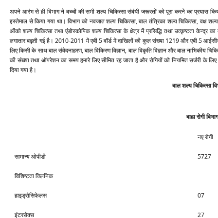
अपने आरंभ से ही विभाग ने बच्‍चों की सभी शल्‍य चिकित्‍सा संबंधी जरूरतों को पूरा करने का प्रयास कि
इस्‍तेमाल से किया गया था। विभाग को नवजात शल्‍य चिकित्‍सा, बाल तंत्रिका शल्‍य चिकित्‍सा, वक्ष शल्‍य चिक
ओंको शल्‍य चिकित्‍सा तथा एंडोस्‍कोपिक शल्‍य चिकित्‍सा के क्षेत्र में प्रसिद्धि तथा उत्‍कृष्‍टता के
लगातार बढ़ती गई है। 2010-2011 में एबी 5 वॉर्ड में दाखिलों की कुल संख्‍या 1219 और एबी 5 आईसीयू 20
लिए किसी के साथ बाल संवेदनाहरण, बाल विकिरण विज्ञान, बाल वि‍कृति विज्ञान और बाल नाभिकीय चिकित्‍सा म
की संख्‍या तथा ऑपरेशन का समय हमारे लिए सीमित रह जाता है और रोगियों को नियमित सर्जरी के लिए भी 
दिया गया है।
बाल शल्‍य चिकित्‍सा 
बाह्य रोगी विभा
नए रोगी
सामान्‍य ओपीडी
5727
विशिष्‍टता क्लिनिक
हाइड्रोसिफेलस
07
इंटरसेक्‍स
27