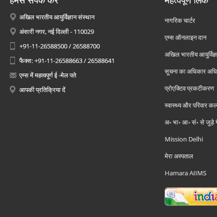
हमसे संपर्क करें
महत्वपूर्ण लिंक
अखिल भारतीय आयुर्विज्ञान संस्थान
नागरिक चार्टर
अंसारी नगर, नई दिल्ली - 110029
एम्स ऑनलाइन दान
+91-11-26588500 / 26588700
अखिल भारतीय आयुर्विज्ञ
फैक्स: +91-11-26588663 / 26588641
सूचना का अधिकार अध
एम्स में महत्वपूर्ण ई -मेल पते
प्रोएक्टिव प्रकटीकरण
आपकी प्रतिक्रिया दें
स्वास्थ्य और परिवार कल
अ॰ भा॰ आ॰ सं॰ से जुड़े
Mission Delhi
मेरा अस्पताल
Hamara AIIMS