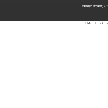
कॉपीराइट और कॉपी; 2026
BCMath lib not ins