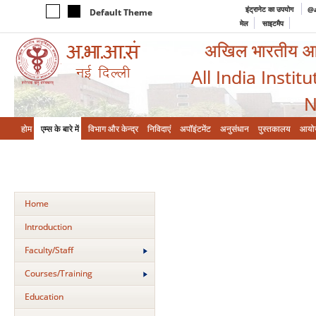
इंट्रानेट का उपयोग
@a
Default Theme
मेल
साइटमैप
अखिल भारतीय आयुर
All India Instit
N
होम
एम्‍स के बारे में
विभाग और केन्‍द्र
निविदाएं
अपॉइंटमेंट
अनुसंधान
पुस्तकालय
आयो
Home
Introduction
Faculty/Staff
Courses/Training
Education