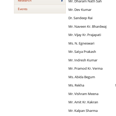
Research
Mr. Dharam Nath Sah Med
Events
Mr. Dev Kumar Medical
Dr. Sandeep Rai Medica
Mr. Naveen Kr. Bhardwaj M
Mr. Vijay Kr. Prajapati M
Ms. N. Egneswari Medic
Mr. Satya Prakash Medic
Mr. Indresh Kumar Medic
Mr. Pramod Kr. Verma Med
Ms. Abida Begum Medica
Ms. Rekha Medical La
Mr. Vishram Meena Medic
Mr. Amit Kr. Kakran Junio
Mr. Kalpan Sharma Junior