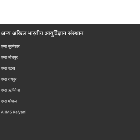
अन्य अखिल भारतीय आयुर्विज्ञान संस्थान
एम्‍स भुवनेश्वर
एम्‍स जोधपुर
एम्‍स पटना
एम्‍स रायपुर
एम्‍स ऋषिकेश
एम्‍स भोपाल
AIIMS Kalyani