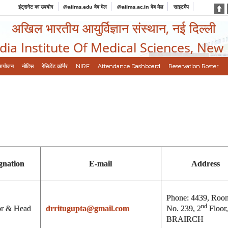
इंट्रानेट का उपयोग
@aiims.edu वेब मेल
@aiims.ac.in वेब मेल
साइटमैप
अखिल भारतीय आयुर्विज्ञान संस्थान, नई दिल्ली
ndia Institute Of Medical Sciences, New
आयोजन
नोटिस
रेसिडेंट कॉर्नर
NIRF
Attendance Dashboard
Reservation Roster
gnation
E-mail
Address
Phone: 4439, Roo
nd
or & Head
drritugupta@gmail.com
No. 239, 2
Floor,
BRAIRCH