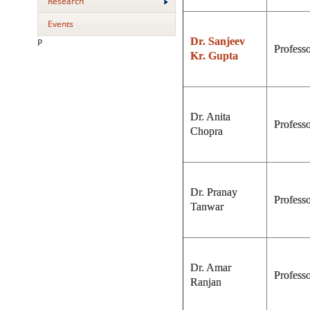
Research
Events
Dr. Sanjeev
P
Profess
Kr. Gupta
Dr. Anita
Profess
Chopra
Dr. Pranay
Profess
Tanwar
Dr. Amar
Profess
Ranjan