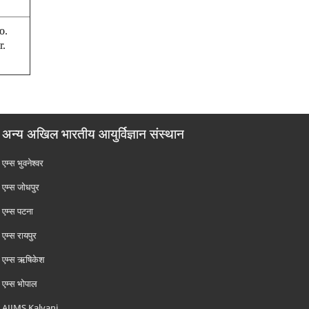
o.
r.
अन्य अखिल भारतीय आयुर्विज्ञान संस्थान
एम्‍स भुवनेश्वर
एम्‍स जोधपुर
एम्‍स पटना
एम्‍स रायपुर
एम्‍स ऋषिकेश
एम्‍स भोपाल
AIIMS Kalyani