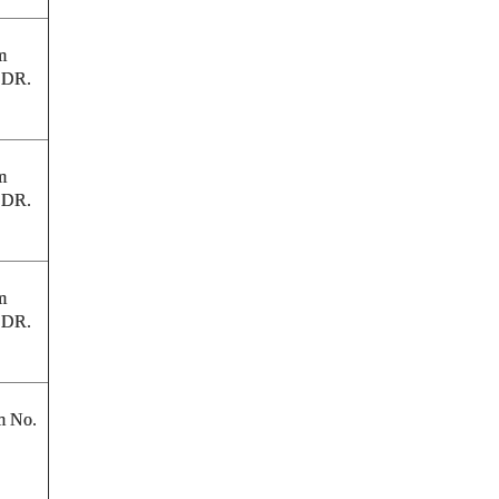
m
 DR.
m
 DR.
m
 DR.
m No.