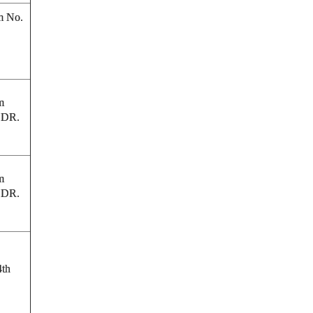
m No.
m
 DR.
m
 DR.
4th