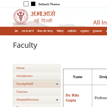
Default Theme
All I
होम
एम्‍स के बारे में
विभाग और केन्‍द्र
निविदाएं
अपॉइंटमेंट
अनुसंधान
पुस्तकालय
Faculty
Home
Introduction
Name
Desi
Faculty/Staff
Courses
Dr. Ritu
Profess
HospitalServices
Gupta