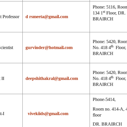
Phone: 5116, Roo
st
134 1
Floor, DR.
t Professor
d
rsmeeta@gmail.com
BRAIRCH
Phone: 5420, Roo
th
cientist
gurvinder@hotmail.com
No. 418 4
Floor,
BRAIRCH
Phone: 5420, Roo
th
 II
deepshithakral@gmail.com
No. 418 4
Floor,
BRAIRCH
Phone-5414,
Room no. 414-A, 
t-I
vivekiids@gmail.com
floor
DR. BRAIRCH