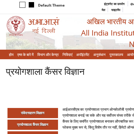
इंट्रानेट का उपयोग
@a
Default Theme
मेल
साइटमैप
अखिल भारतीय आयुर
All India Instit
N
होम
एम्‍स के बारे में
विभाग और केन्‍द्र
निविदाएं
अपॉइंटमेंट
अनुसंधान
पुस्तकालय
आयो
प्रयोगशाला कैंसर विज्ञान
आईआरसीएच का प्रयोगशाला प्रभाग ओन्‍कोलॉजी प्रयोगश
संवेदनाहरण विज्ञान
प्रयोगशाला बनाई जा सके और यह सर्वोत्तम संभव तरीके 
कैंसर के लिए समर्पित प्रयोगशाला बनाकर औपचारिक रूप
प्रयोगशाला कैंसर विज्ञान
फोकस मुख्‍य रूप से, किंतु विशेष तौर पर नहीं, हिमेटो ऑन्