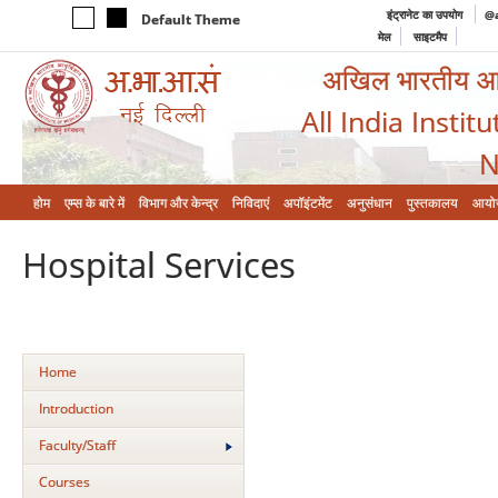
इंट्रानेट का उपयोग
@a
Default Theme
मेल
साइटमैप
अखिल भारतीय आयुर
All India Instit
N
होम
एम्‍स के बारे में
विभाग और केन्‍द्र
निविदाएं
अपॉइंटमेंट
अनुसंधान
पुस्तकालय
आयो
Hospital Services
Home
Introduction
Faculty/Staff
Courses