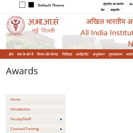
इंट्रानेट का उपयोग
@a
Default Theme
मेल
साइटमैप
अखिल भारतीय आयुर
All India Instit
N
होम
एम्‍स के बारे में
विभाग और केन्‍द्र
निविदाएं
अपॉइंटमेंट
अनुसंधान
पुस्तकालय
आयो
Awards
Home
Introduction
Faculty/Staff
Courses/Training