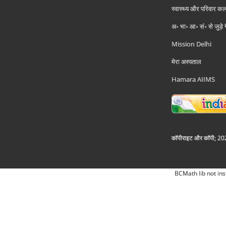
स्वास्थ्य और परिवार कल
अ॰ भा॰ आ॰ सं॰ से जुड़े
Mission Delhi
मेरा अस्पताल
Hamara AIIMS
कॉपीराइट और कॉपी; 2026
BCMath lib not ins