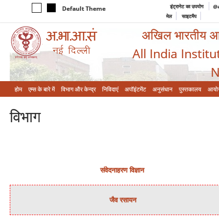
इंट्रानेट का उपयोग
@a
Default Theme
मेल
साइटमैप
अखिल भारतीय आयुर
All India Instit
N
होम
एम्‍स के बारे में
विभाग और केन्‍द्र
निविदाएं
अपॉइंटमेंट
अनुसंधान
पुस्तकालय
आयो
विभाग
संवेदनाहरण विज्ञान
जैव रसायन