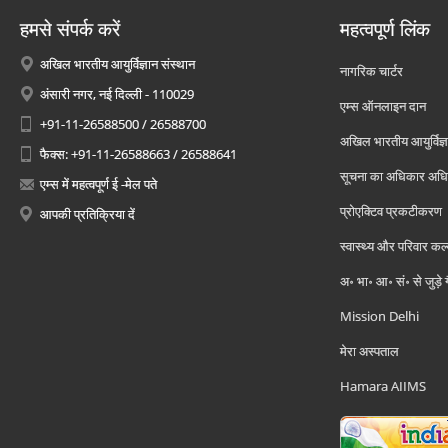
हमसे संपर्क करें
महत्वपूर्ण लिंक
अखिल भारतीय आयुर्विज्ञान संस्थान
नागरिक चार्टर
अंसारी नगर, नई दिल्ली - 110029
एम्स ऑनलाइन दान
+91-11-26588500 / 26588700
अखिल भारतीय आयुर्विज्ञ
फैक्स: +91-11-26588663 / 26588641
सूचना का अधिकार अध
एम्स में महत्वपूर्ण ई -मेल पते
प्रोएक्टिव प्रकटीकरण
आपकी प्रतिक्रिया दें
स्वास्थ्य और परिवार कल
अ॰ भा॰ आ॰ सं॰ से जुड़े
Mission Delhi
मेरा अस्पताल
Hamara AIIMS