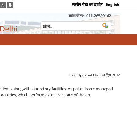
स्क्रीन रीडर का उपयोग
English
कॉल सेंटर:
011-26589142
 Delhi
Last Updated On :
08 दिस 2014
ents alongwith laboratory facilities. All patients are managed
ratories, which perform extensive state of the art