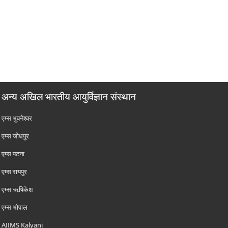
अन्य अखिल भारतीय आयुर्विज्ञान संस्थान
एम्‍स भुवनेश्वर
एम्‍स जोधपुर
एम्‍स पटना
एम्‍स रायपुर
एम्‍स ऋषिकेश
एम्‍स भोपाल
AIIMS Kalyani