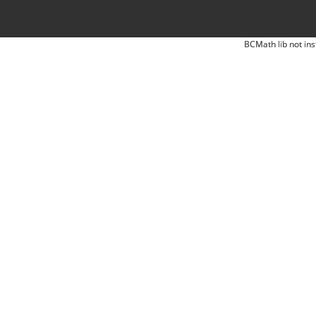
BCMath lib not ins