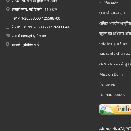
अखिल भारतीय आयुर्विज्ञान संस्थान
नागरिक चार्टर
अंसारी नगर, नई दिल्ली - 110029
एम्स ऑनलाइन दान
+91-11-26588500 / 26588700
अखिल भारतीय आयुर्विज्ञ
फैक्स: +91-11-26588663 / 26588641
सूचना का अधिकार अध
एम्स में महत्वपूर्ण ई -मेल पते
प्रोएक्टिव प्रकटीकरण
आपकी प्रतिक्रिया दें
स्वास्थ्य और परिवार कल
अ॰ भा॰ आ॰ सं॰ से जुड़े
Mission Delhi
मेरा अस्पताल
Hamara AIIMS
कॉपीराइट और कॉपी; 2026