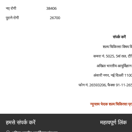
नए रोगी 38406
पुराने रोगी 26700
संपर्क करें
शल्‍य चिकित्‍सा विषय 
कमरा नं. 5025, 5वां तल, टीच
अखिल भारतीय आयुर्विज्ञान 
अंसारी नगर, नई दिल्‍ली 11
फोन नं. 26593206, फैक्‍स 91-11-
न्‍यूनतम भेदक शल्‍य चिकित्‍सा प्रश
हमसे संपर्क करें
महत्वपूर्ण लिंक