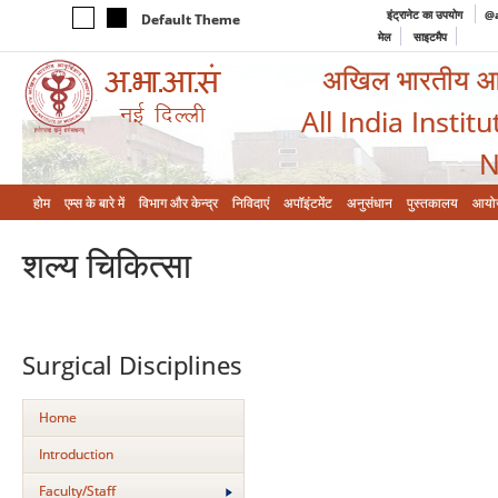
इंट्रानेट का उपयोग
@a
Default Theme
मेल
साइटमैप
अखिल भारतीय आयुर
All India Instit
N
होम
एम्‍स के बारे में
विभाग और केन्‍द्र
निविदाएं
अपॉइंटमेंट
अनुसंधान
पुस्तकालय
आयो
शल्‍य चिकित्‍सा
Surgical Disciplines
Home
Introduction
Faculty/Staff