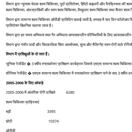
विभाग द्वारा न्‍यूनतम भेदक शल्‍य चिकित्‍सा, गुर्दा प्रतिरोपण, हिपेटो बाइलरी और पैनक्रियास की शल्‍
शल्‍य चिकित्‍सा, अंत:स्राविकी और स्‍तन शल्‍य चिकित्‍सा, वैस्‍कुलर शल्‍य चिकित्‍सा तथा कैंसर शल्‍य च
विभाग द्वारा सामान्‍य शल्‍य चिकित्‍सा ओपीडी प्रतिदिन चलाई जाती है, सप्‍ताह में चार दिन फॉलोअप क्लि
प्रतिरोपण क्लिनिक चलाया जाता है।
विभाग द्वारा हर समय अभिघात तथा गैर अभिघात आपातकालीन परिस्थितियों के लिए आपातकालीन 
विभाग द्वारा गंभीर घावों और चिरकालिक शिरा अपर्याप्‍तता, सुप्‍त और मैलिग्‍नेंट स्‍तन रोगों वाले र
विभाग में प्रशिक्षुओं के दो स्‍तर हैं।
जूनियर रेजीडेंट � 3 वर्षीय स्‍नातकोत्तर प्रशिक्षण कार्यक्रम जिससे एमएस सामान्‍य शल्‍य चिकित्‍स
सीनियर रेजीडेंट � एमएस सामान्‍य शल्‍य चिकित्‍सा में स्‍नातकोत्तर प्रशिक्षण पाने के बाद 3 वर्षीय उच्
2005-2006 के लिए आंकड़े
2005-2006 में आंतरिक रोगी दाखिले 6280
शल्‍य चिकित्‍सा प्रक्रियाएं
बड़ी 3395
छोटी 10374
ओपीडी