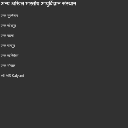
अन्य अखिल भारतीय आयुर्विज्ञान संस्थान
एम्‍स भुवनेश्वर
एम्‍स जोधपुर
एम्‍स पटना
एम्‍स रायपुर
एम्‍स ऋषिकेश
एम्‍स भोपाल
AIIMS Kalyani