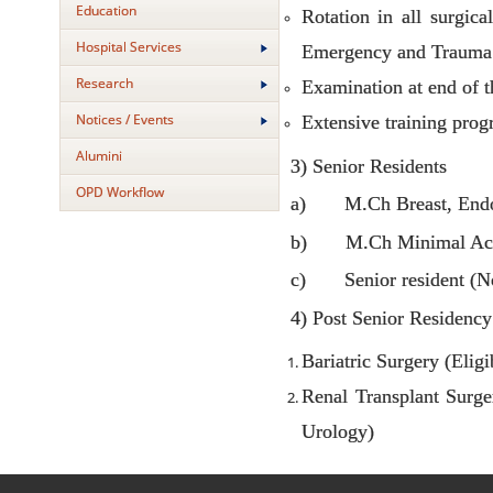
Education
Rotation in all surgic
Hospital Services
Emergency and Trauma 
Research
Examination at end of t
Notices / Events
Extensive training pro
Alumini
3) Senior Residents
OPD Workflow
a) M.Ch Breast, Endoc
b) M.Ch Minimal Acce
c) Senior resident (Non
4) Post Senior Residency
Bariatric Surgery (Elig
Renal Transplant Surge
Urology)