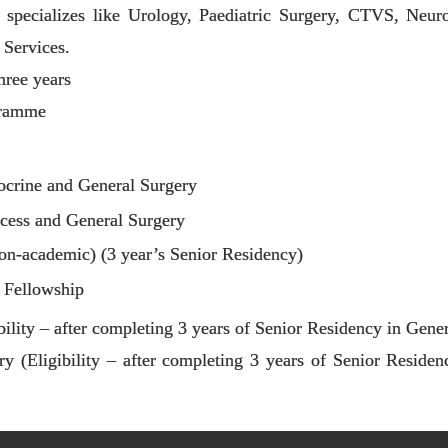
al specializes like Urology, Paediatric Surgery, CTVS, Neur
Services.
hree years
gramme
rine and General Surgery
ss and General Surgery
-academic) (3 year’s Senior Residency)
 Fellowship
ibility – after completing 3 years of Senior Residency in Gene
ry (Eligibility – after completing 3 years of Senior Reside