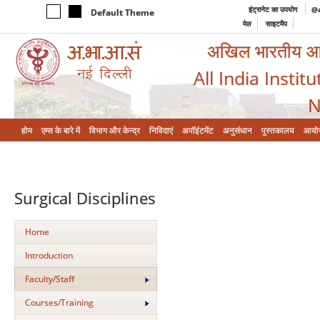
इंट्रानेट का उपयोग
@a
Default Theme
मेल
साइटमैप
अखिल भारतीय आयुर
All India Instit
N
होम
एम्‍स के बारे में
विभाग और केन्‍द्र
निविदाएं
अपॉइंटमेंट
अनुसंधान
पुस्तकालय
आयो
Surgical Disciplines
Home
Introduction
Faculty/Staff
Courses/Training