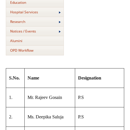
Education
Hospital Services
Research
Notices / Events
Alumini
OPD Workflow
S.No.
Name
Designation
1.
Mr. Rajeev Gosain
P.S
2.
Ms. Deepika Saluja
P.S